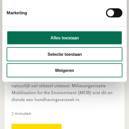
Marketing
Alles toestaan
Beste provincie, wilt u alstublieft
ingrijpen?
Selectie toestaan
“Milieuorganisatie wil renovatie Binnenhof stilleggen
om stikstof”, kopt NOS in november 2022. Wat is er
Weigeren
aan de hand? Voor het renovatieproject is geen
stikstofvergunning verleend. Terwijl zo’n project
natuurlijk wel stikstof uitstoot. Milieuorganisatie
Mobilisation for the Environment (MOB) wist dit en
diende een handhavingsverzoek in.
7 minuten