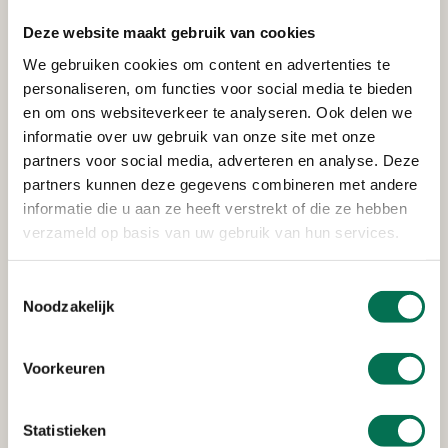
zeker dat je huis er compleet van opfleurt. Maar je
Deze website maakt gebruik van cookies
moet nog even wachten tot hij wordt bezorgd. Na een
We gebruiken cookies om content en advertenties te
paar weken word je ongeduldig en je waagt er een e-
personaliseren, om functies voor social media te bieden
mail aan: waar blijft mijn meubel? Sorry, zo luidt het
en om ons websiteverkeer te analyseren. Ook delen we
antwoord, leveringsproblemen. Over vier weken komt
informatie over uw gebruik van onze site met onze
‘ie echt, beloofd!
partners voor social media, adverteren en analyse. Deze
partners kunnen deze gegevens combineren met andere
8 minuten
informatie die u aan ze heeft verstrekt of die ze hebben
verzameld op basis van uw gebruik van hun services.
Lees het verhaal
Toestemmingsselectie
Noodzakelijk
Beste provincie, wilt u alstublieft ingrijpen?
Voorkeuren
Statistieken