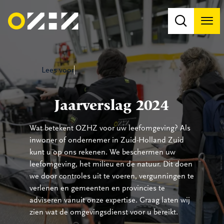
Men
Na
Na
Lees voor
Jaarverslag 2024
Wat betekent OZHZ voor uw leefomgeving? Als
inwoner of ondernemer in Zuid-Holland Zuid
kunt u op ons rekenen. We beschermen uw
leefomgeving, het milieu en de natuur. Dit doen
we door controles uit te voeren, vergunningen te
verlenen en gemeenten en provincies te
adviseren vanuit onze expertise. Graag laten wij
zien wat de omgevingsdienst voor u bereikt.