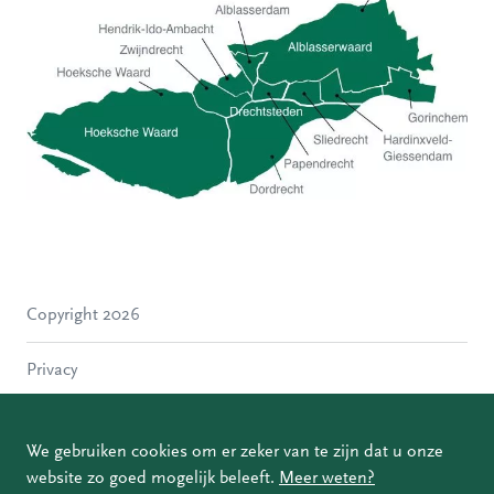
Hoeksche Waard
Zwijndrecht
Hendrik-Ido-Ambacht
Alblasserdam
Copyright 2026
Molenlanden
Dordrecht
Privacy
Papendrecht
Sliedrecht
Disclaimer
Hardinxveld-Giessendam
We gebruiken cookies om er zeker van te zijn dat u onze
Gorinchem
website zo goed mogelijk beleeft.
Meer weten?
Coordinated Vulnerability Disclosure