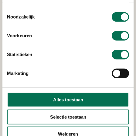
Bedrijfsactiviteiten en natuur
Toestemmingsselectie
Wilt u vlakbij een natuurgebied werkzaamheden
Noodzakelijk
uitvoeren? Of staat uw bedrijf bijvoorbeeld in een
natuurgebied en wilt u uitbreiden? Dan heeft u
een vergunning nodig. Hoe u dit aanvraagt, leest u
Voorkeuren
hier.
Statistieken
Marketing
Alles toestaan
Selectie toestaan
Weigeren