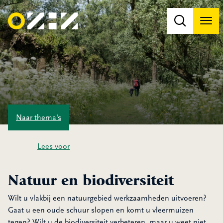
Men
Na
Na
Naar
thema's
Lees voor
Natuur en biodiversiteit
Wilt u vlakbij een natuurgebied werkzaamheden uitvoeren?
Gaat u een oude schuur slopen en komt u vleermuizen
tegen? Wilt u de biodiversiteit verbeteren, maar u weet niet