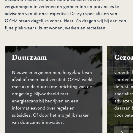
vergunningen te verlenen en gemeenten en provincies te
adviseren vanuit onze expertise. De 250 specialisten van
OZHZ staan dagelijks voor u klaar. Zo dragen wij bij aan een
fijne plek waar u kunt wonen, werken en recreëren.
Duurzaam
Gezo
Nieuwe energiebronnen, hergebruik van
Groente 
afval of meer biodiversiteit: OZHZ werkt
sporten i
mee aan de duurzame inrichting van de
de rust i
omgeving. Bijvoorbeeld met
specialis
energiescans bij bedrijven en een
adviezen
informatieavond over regels en
daaraan b
subsidies. Of door het mogelijk maken
voor bete
van duurzame innovaties.
Duurzaam