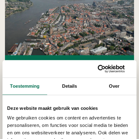
Omgevingsdienst, Veiligheidsregio
en Dienst Gezondheid & Jeugd
werken samen
Toestemming
Details
Over
Zuid-Holland Zuid is een regio waar veel gebeurt.
Ongeveer 460.000 mensen wonen, werken en
Deze website maakt gebruik van cookies
recreëren in een gebied tussen 4 rivieren. OZHZ
We gebruiken cookies om content en advertenties te
ondersteunt samen met de twee andere regionale
personaliseren, om functies voor social media te bieden
uitvoeringsdiensten de gemeenten en provincie bij
en om ons websiteverkeer te analyseren. Ook delen we
hun (ruimtelijke) opgaven. Zo verbinden we