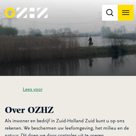
Men
Na
Na
Lees voor
Over OZHZ
Als inwoner en bedrijf in Zuid-Holland Zuid kunt u op ons
rekenen. We beschermen uw leefomgeving, het milieu en de
natuur. Dit doen we door controles uit te voeren,