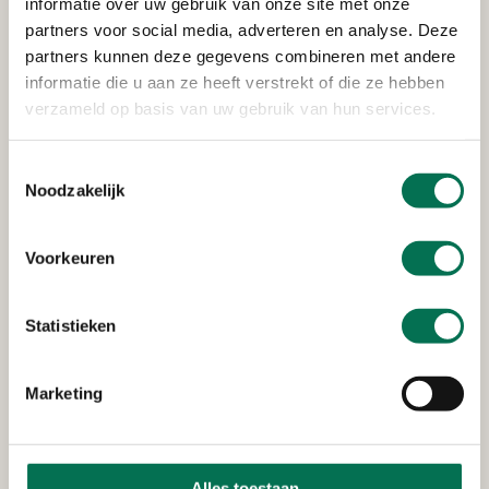
informatie over uw gebruik van onze site met onze
onderwerpen als veiligheid, duurzaamheid en
partners voor social media, adverteren en analyse. Deze
gezondheid met elkaar.
partners kunnen deze gegevens combineren met andere
informatie die u aan ze heeft verstrekt of die ze hebben
verzameld op basis van uw gebruik van hun services.
Wie OZHZ bestuurt
Toestemmingsselectie
Noodzakelijk
Hoe wordt OZHZ bestuurd?
Als OZHZ zijn wij een uitvoeringsdienst, een
Voorkeuren
gemeenschappelijke regeling. Er is een dagelijks en
algemeen bestuur.
Statistieken
Hoe wordt OZHZ bestuurd?
Marketing
Stukken en vergaderdata
De vergaderingen van het Algemeen Bestuur zijn
openbaar, iedereen kan ze bijwonen. De
vergaderstukken, vastgestelde documenten en
Alles toestaan