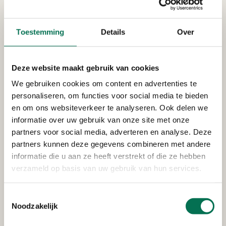
Toestemming
Details
Over
Deze website maakt gebruik van cookies
Evenement, horeca of feestje: wat
We gebruiken cookies om content en advertenties te
mag wel en wat mag niet?
personaliseren, om functies voor social media te bieden
en om ons websiteverkeer te analyseren. Ook delen we
Ontdek wat de regels zijn over geluid bij
informatie over uw gebruik van onze site met onze
evenementen en wat u als ondernemer kunt doen
partners voor social media, adverteren en analyse. Deze
om overlast te voorkomen.
partners kunnen deze gegevens combineren met andere
informatie die u aan ze heeft verstrekt of die ze hebben
verzameld op basis van uw gebruik van hun services.
Toestemmingsselectie
Noodzakelijk