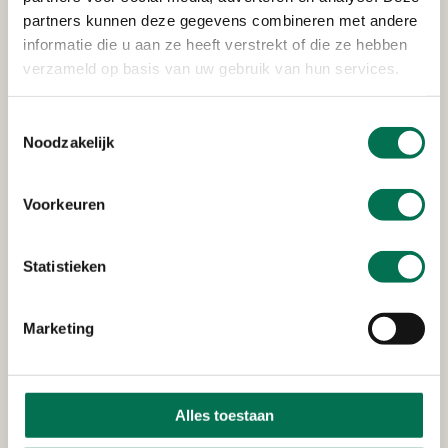
Lees voor
partners kunnen deze gegevens combineren met andere
informatie die u aan ze heeft verstrekt of die ze hebben
verzameld op basis van uw gebruik van hun services.
Vragen?
Maandag tot met vrijdag, tussen 08:00 - 16:30 uur.
Toestemmingsselectie
Noodzakelijk
078 770 8585
Voorkeuren
Overlast door bedrijven?
Statistieken
Melden kan 24 uur per dag.
0888 333 555
Marketing
Ontevreden over onze
Alles toestaan
dienstverlening?