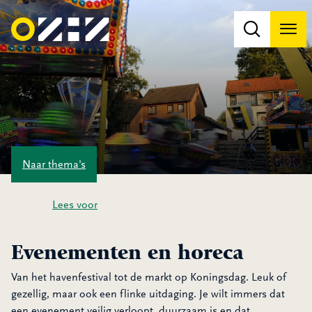
Men
Na
Na
Naar
thema's
Lees voor
Evenementen en horeca
Van het havenfestival tot de markt op Koningsdag. Leuk of
gezellig, maar ook een flinke uitdaging. Je wilt immers dat
een evenement veilig verloopt, duurzaam is en dat