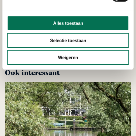
Bent u horecaondernemer en grillt, frituurt of bakt
u veel in olie en vet? Dan heeft u waarschijnlijk
een vetafscheider of vetput nodig. Of heeft u er al
Alles toestaan
een. Deze voorkomt dat het riool verstopt raakt.
Wanneer heeft u er een nodig? Hoe houdt u 'm
Selectie toestaan
schoon? We leggen het uit.
Weigeren
Ook interessant