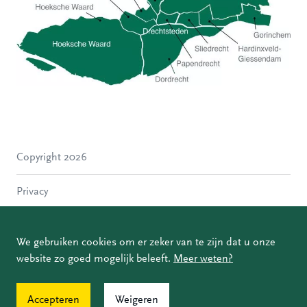
Hoeksche Waard
Zwijndrecht
Hendrik-Ido-Ambacht
Alblasserdam
Copyright 2026
Molenlanden
Dordrecht
Privacy
Papendrecht
Sliedrecht
Disclaimer
Hardinxveld-Giessendam
We gebruiken cookies om er zeker van te zijn dat u onze
Gorinchem
website zo goed mogelijk beleeft.
Meer weten?
Coordinated Vulnerability Disclosure
Accepteren
Weigeren