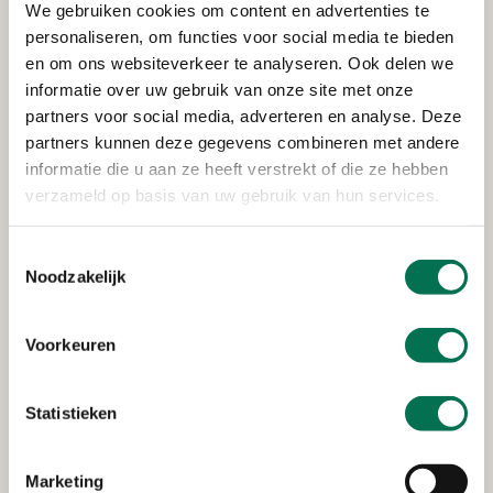
geluid en geur
We gebruiken cookies om content en advertenties te
personaliseren, om functies voor social media te bieden
Horeca: gezellige muziek, entertainment, gasten;
en om ons websiteverkeer te analyseren. Ook delen we
voor de meeste mensen erg fijn. Maar het kan ook
informatie over uw gebruik van onze site met onze
overlast opleveren. Wat zijn de regels? Wanneer
partners voor social media, adverteren en analyse. Deze
heeft melden van overlast zin? We leggen het uit.
partners kunnen deze gegevens combineren met andere
informatie die u aan ze heeft verstrekt of die ze hebben
verzameld op basis van uw gebruik van hun services.
Toestemmingsselectie
Noodzakelijk
Voorkeuren
Statistieken
Een vetafscheider
Marketing