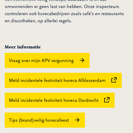
omwonenden er geen last van hebben. Onze inspecteurs
controleren ook horecabedrijven zoals café’s en restaurants
en discotheken, op allerlei regels.
Meer informatie
Vraag over mijn APV vergunning
Deze link ver
Meld incidentele festiviteit horeca Alblasserdam
Deze link verwij
Meld incidentele festiviteit horeca Dordrecht
Tips (brand)veilig horecafeest