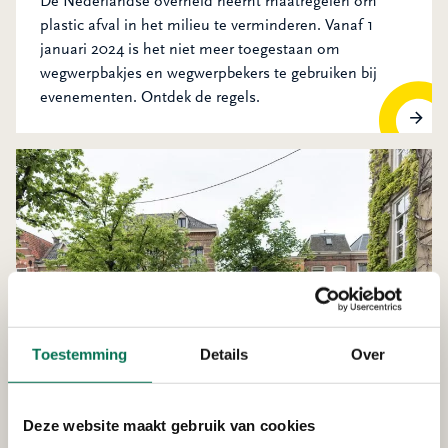
De Nederlandse overheid neemt maatregelen om
plastic afval in het milieu te verminderen. Vanaf 1
januari 2024 is het niet meer toegestaan om
wegwerpbakjes en wegwerpbekers te gebruiken bij
evenementen. Ontdek de regels.
Toestemming
Details
Over
Horeca: dit zijn de regels voor
Deze website maakt gebruik van cookies