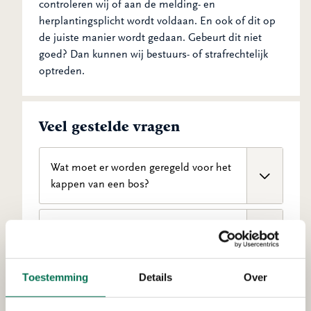
controleren wij of aan de melding- en
herplantingsplicht wordt voldaan. En ook of dit op
de juiste manier wordt gedaan. Gebeurt dit niet
goed? Dan kunnen wij bestuurs- of strafrechtelijk
optreden.
Veel gestelde vragen
Wat moet er worden geregeld voor het
kappen van een bos?
In de Omgevingswet valt een bos met een
Is er een vergunning nodig voor het
oppervlakte van 10 are of meer onder de
kappen van een boom?
definitie van een houtopstand. Niet alleen een
bomen, maar ook boomvormers, struiken,
Toestemming
Details
Over
Hiervoor hoeft u geen kapmelding te doen,
hakhout en griend (een vochtige akker waarop
Met welke beschermde soorten moet ik
maar misschien is er wel een
wilgenhout wordt verbouwd) valt hieronder.
rekening houden bij de kap van bomen