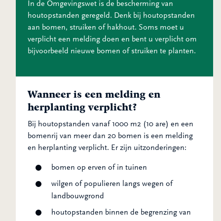
In de Omgevingswet is de bescherming van
houtopstanden geregeld. Denk bij houtopstanden
aan bomen, struiken of hakhout. Soms moet u
verplicht een melding doen en bent u verplicht om
bijvoorbeeld nieuwe bomen of struiken te planten.
Wanneer is een melding en
herplanting verplicht?
Bij houtopstanden vanaf 1000 m2 (10 are) en een
bomenrij van meer dan 20 bomen is een melding
en herplanting verplicht. Er zijn uitzonderingen:
bomen op erven of in tuinen
wilgen of populieren langs wegen of
landbouwgrond
houtopstanden binnen de begrenzing van