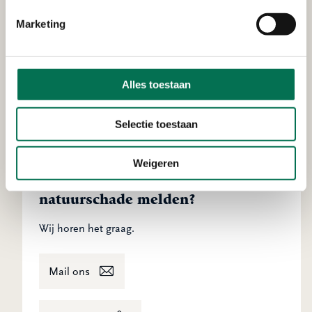
controle voldoet in de meeste gevallen niet,
Handige links
omdat veel nesten goed verborgen zijn.
Marketing
Daarom is er een goede ecologische controle
Deze link verwijst n
Check of u een melding moet doen
nodig. Deze controle brengt de nesten en een
potentieel gebied met nesten in kaart.
Alles toestaan
Deze link verwijst 
Meer over ontheffing en herplanting
Selectie toestaan
Deze link verwijst na
Kaart met grenzen bebouwde kom
Weigeren
Misstand, verstoring of
natuurschade melden?
Wij horen het graag.
Mail ons