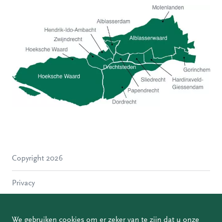
Hoeksche Waard
Zwijndrecht
Hendrik-Ido-Ambacht
Alblasserdam
Copyright 2026
Molenlanden
Dordrecht
Privacy
Papendrecht
Sliedrecht
Disclaimer
Hardinxveld-Giessendam
We gebruiken cookies om er zeker van te zijn dat u onze