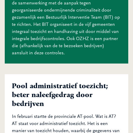
de samenwerking met de aanpak tegen
georganiseerde ondermijnende criminaliteit door
gezamenlijk een Bestuurlijk Interventie Team (BIT) op
te richten. Het BIT organiseert in de vijf gemeenten
integraal toezicht en handhaving uit door middel van
integrale bedrijfscontroles. Ook OZHZ is een partner
die (afhankelijk van de te bezoeken bedrijven)
aansluit in deze controles.
Pool administratief toezicht;
beter naleefgedrag door
bedrijven
In februari startte de provinciale AT-pool. Wat is AT?
AT staat voor administratief toezicht. Het is een
manier van toezicht houden, waarbij de gegevens van