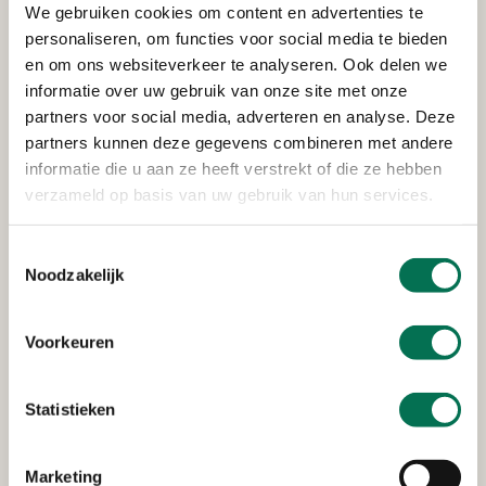
We gebruiken cookies om content en advertenties te
herkennen
personaliseren, om functies voor social media te bieden
en om ons websiteverkeer te analyseren. Ook delen we
Eind september organiseerde OZHZ een training over
informatie over uw gebruik van onze site met onze
‘’bewustwording signalen van ondermijning’’. Wat is
partners voor social media, adverteren en analyse. Deze
ondermijning nu precies? Het is belangrijk dat we
partners kunnen deze gegevens combineren met andere
alert zijn, weten hoe we signalen kunnen herkennen
informatie die u aan ze heeft verstrekt of die ze hebben
in ons werk én weten waar we dit moeten melden.
verzameld op basis van uw gebruik van hun services.
Wat is ondermijning!?
Een collega van het RIEC (regionaal informatie- en
Toestemmingsselectie
expertisecentrum) trapte de middag af met een
Noodzakelijk
presentatie, want wat is ondermijning nu eigenlijk?
Als criminelen gebruik maken van legale structuren,
Voorkeuren
bedrijven en diensten (de bovenwereld) voor hun
georganiseerde, illegale activiteiten (de onderwereld),
dan spreken we van ondermijning. Dit raakt de
Statistieken
veiligheid én leefbaarheid van onze samenleving. Een
integrale aanpak, waarbij alle nodige partners (dus
Marketing
ook OZHZ!) samenwerken, helpt bij het signaleren,