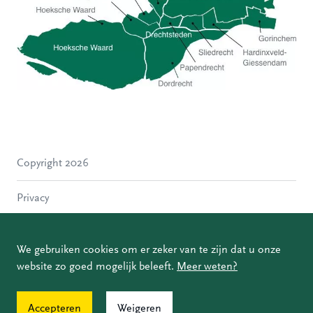
Hoeksche Waard
Zwijndrecht
Hendrik-Ido-Ambacht
Alblasserdam
Copyright 2026
Molenlanden
Dordrecht
Privacy
Papendrecht
Sliedrecht
Disclaimer
Hardinxveld-Giessendam
We gebruiken cookies om er zeker van te zijn dat u onze
Gorinchem
website zo goed mogelijk beleeft.
Meer weten?
Coordinated Vulnerability Disclosure
Accepteren
Weigeren