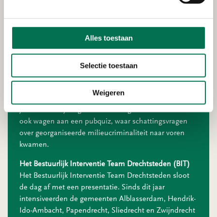
onderzoeken en bestrijden van ondermijning.
Aan de slag
Alles toestaan
De collega’s gingen vervolgens in teams uiteen om de
puzzels in een Escaperoom op te lossen. Daar was
een drugslab nagebouwd. Alle teams wisten op tijd te
Selectie toestaan
ontsnappen en bespraken met elkaar welke signalen
van ondermijning zij herkenden. Denk aan verborgen
Weigeren
ruimtes en chemische middelen die je niet zomaar in
je keukenkastje tegenkomt. Collega’s mochten zich
ook wagen aan een pubquiz, waar schattingsvragen
over georganiseerde milieucriminaliteit naar voren
kwamen.
Het Bestuurlijk Interventie Team Drechtsteden (BIT)
Het Bestuurlijk Interventie Team Drechtsteden sloot
de dag af met een presentatie. Sinds dit jaar
intensiveerden de gemeenten Alblasserdam, Hendrik-
Ido-Ambacht, Papendrecht, Sliedrecht en Zwijndrecht