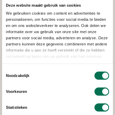
gemeld. We hebben een signaleringsfunctie. Wij
Deze website maakt gebruik van cookies
herkennen signalen en weten exact welke vragen we
We gebruiken cookies om content en advertenties te
moeten stellen. Zo kom je erachter of het verhaal van
personaliseren, om functies voor social media te bieden
een ondernemer klopt.’
en om ons websiteverkeer te analyseren. Ook delen we
informatie over uw gebruik van onze site met onze
partners voor social media, adverteren en analyse. Deze
Signalen van ondermijning
partners kunnen deze gegevens combineren met andere
informatie die u aan ze heeft verstrekt of die ze hebben
herkennen
verzameld op basis van uw gebruik van hun services.
‘Collega’s krijgen regelmatig trainingen op het gebied
van ondermijning. Het doel? Om signalen van
Toestemmingsselectie
ondermijning te herkennen én hier bewust mee bezig
Noodzakelijk
te zijn. Maar ook ontwikkelingen op de voet te volgen.
Niet alleen belangrijk voor onze toezichthouders en
Voorkeuren
inspecteurs, maar ook voor vergunningverleners en
juristen bijvoorbeeld. Daarnaast geven een aantal van
onze collega’s gastcolleges bij scholen om daar iets te
Statistieken
vertellen over ondermijning. Goed om onze kennis te