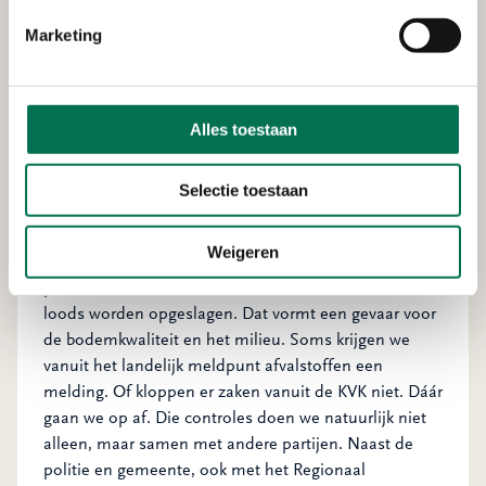
delen en bewustwording te creëren’, vertelt Hans.
Marketing
Hoeveel controles voerden we
Alles toestaan
dit jaar uit?
Hans vertelt: ‘we voerden dit jaar zo’n 40 integrale
Selectie toestaan
controles uit’. ‘Per situatie wegen we af of de rol van
OZHZ van toegevoegde waarde is’, vult Kevin aan.
Weigeren
‘Sowieso als er een milieubelastende activiteit
plaatsvindt. Denk aan vaten met zoutzuur die in een
loods worden opgeslagen. Dat vormt een gevaar voor
de bodemkwaliteit en het milieu. Soms krijgen we
vanuit het landelijk meldpunt afvalstoffen een
melding. Of kloppen er zaken vanuit de KVK niet. Dáár
gaan we op af. Die controles doen we natuurlijk niet
alleen, maar samen met andere partijen. Naast de
politie en gemeente, ook met het Regionaal