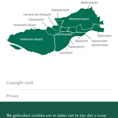
Hoeksche Waard
Zwijndrecht
Hendrik-Ido-Ambacht
Alblasserdam
Copyright 2026
Molenlanden
Dordrecht
Privacy
Papendrecht
Sliedrecht
Disclaimer
Hardinxveld-Giessendam
We gebruiken cookies om er zeker van te zijn dat u onze
Gorinchem