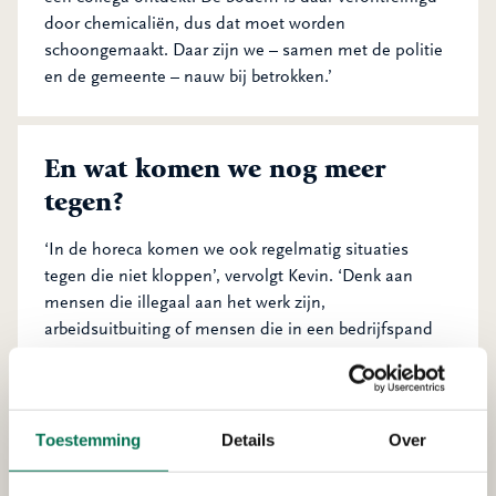
door chemicaliën, dus dat moet worden
schoongemaakt. Daar zijn we – samen met de politie
en de gemeente – nauw bij betrokken.’
En wat komen we nog meer
tegen?
‘In de horeca komen we ook regelmatig situaties
tegen die niet kloppen’, vervolgt Kevin. ‘Denk aan
mensen die illegaal aan het werk zijn,
arbeidsuitbuiting of mensen die in een bedrijfspand
overnachten. Dat is niet alleen in strijd met de
bestemming van het pand, maar ook gevaarlijk als er
brand uitbreekt. De sociale dienst, gemeente en het
UWV zijn hierbij betrokken. In de horeca heeft voedsel
Toestemming
Details
Over
niet altijd de juiste temperatuur, wat een gevaar voor
de volksgezondheid kan zijn. Dat wordt aan de NVWA