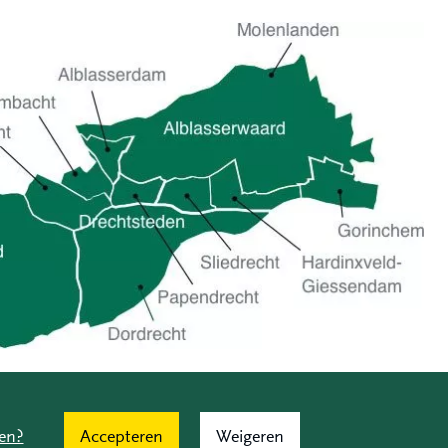
en?
Accepteren
Weigeren
isclosure