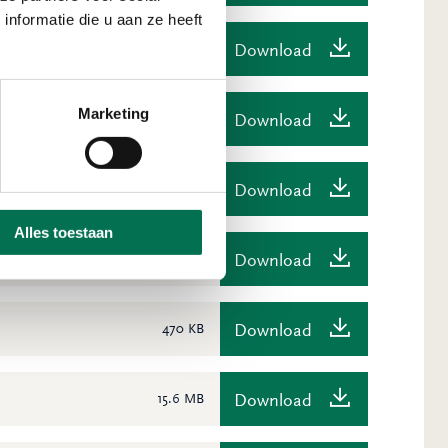
nformatie die u aan ze heeft
Download
10.6 MB
Marketing
Download
12.2 MB
Download
16.6 MB
Alles toestaan
Download
13.3 MB
Download
470 KB
Download
15.6 MB