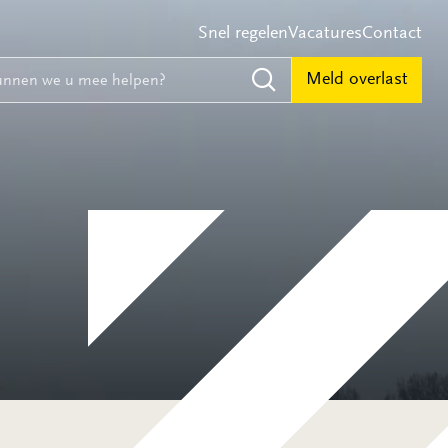
Snel regelen
Vacatures
Contact
e
nnen we u mee helpen?
Meld overlast
Zoeken