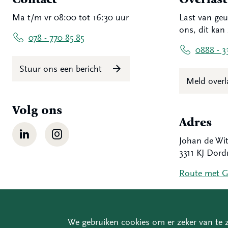
Ma t/m vr 08:00 tot 16:30 uur
Last van geu
ons, dit kan 
078 - 770 85 85
0888 - 3
Stuur ons een bericht
Meld over
Volg ons
Adres
LinkedIn
Instagram
Johan de Wit
3311 KJ Dord
Route met 
We gebruiken cookies om er zeker van te z
Copyrigh