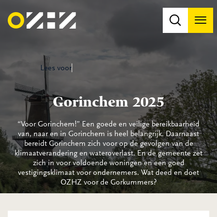
Men
Na
Na
Lees voor
Gorinchem 2025
“Voor Gorinchem!” Een goede en veilige bereikbaarheid
van, naar en in Gorinchem is heel belangrijk. Daarnaast
bereidt Gorinchem zich voor op de gevolgen van de
klimaatverandering en wateroverlast. En de gemeente zet
zich in voor voldoende woningen en een goed
vestigingsklimaat voor ondernemers. Wat deed en doet
OZHZ voor de Gorkummers?