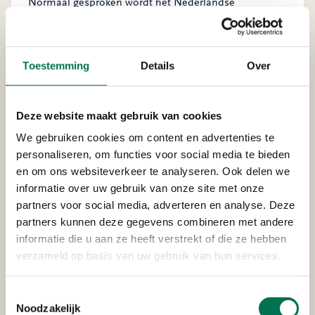
Normaal gesproken wordt het Nederlandse
ziekenhuisafval grotendeels door Zavin in Dordrecht
verbrand. De rest wordt geëxporteerd naar een
verwerker in België. Er is door het coronavirus meer
Toestemming
Details
Over
afval. Daarnaast heeft België aangegeven geen
Nederlands afval meer te kunnen verwerken. Zij
hebben hun verbrandingscapaciteit nodig voor
Deze website maakt gebruik van cookies
verwerking van het Belgische ziekenhuisafval. Zavin
krijgt daardoor meer afval te verwerken. Om ervoor te
We gebruiken cookies om content en advertenties te
zorgen dat de ziekenhuizen kunnen blijven afvoeren,
personaliseren, om functies voor social media te bieden
is een extra plek gezocht om afval tijdelijk op te slaan.
en om ons websiteverkeer te analyseren. Ook delen we
In april van dit jaar gaf de provincie hier ook al tijdelijk
informatie over uw gebruik van onze site met onze
toestemming voor.
partners voor social media, adverteren en analyse. Deze
partners kunnen deze gegevens combineren met andere
informatie die u aan ze heeft verstrekt of die ze hebben
verzameld op basis van uw gebruik van hun services.
Voorwaarden voor veiligheid
Voor de opslag is een tijdelijke oplossing gevonden bij
Toestemmingsselectie
Noodzakelijk
Indaver, een stortplaats in Dordrecht. Hier zijn zowel