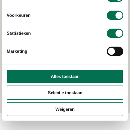
de faciliteiten als de ruimte om gesloten containers
met regulier ziekenhuisafval veilig op te slaan. Er
Voorkeuren
komt gedurende een half jaar plek voor 300
containers. Uiteraard moet daarbij aan voorwaarden
voor veiligheid worden voldaan: zo moet de
Statistieken
brandveiligheid geborgd zijn en de bodem zijn
afgeschermd.
Marketing
Het verzoek van Zavin is dan ook zorgvuldig getoetst
door ons, de Omgevingsdienst Zuid-Holland Zuid, de
Inspectie Leefomgeving en Transport (ILT), de
Alles toestaan
Veiligheidsregio Zuid-Holland Zuid (VRZHZ) en de
gemeente Dordrecht. De provincie Zuid-Holland heeft
Selectie toestaan
inmiddels de toestemming verleend.
Weigeren