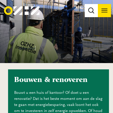
Men
Na
Na
Lees voor
Bouwen & renoveren
Bouwt u een huis of kantoor? Of doet u een
renovatie? Dat is het beste moment om aan de slag
te gaan met energiebesparing, vaak loont het ook
om te investeren in zelf energie opwekken. Of houd