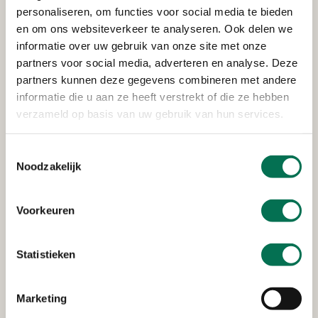
Meer over energielabel C verplichting kantoren
personaliseren, om functies voor social media te bieden
en om ons websiteverkeer te analyseren. Ook delen we
informatie over uw gebruik van onze site met onze
partners voor social media, adverteren en analyse. Deze
Deze link verwijs
Eisen energie bij bouwen of renoveren
partners kunnen deze gegevens combineren met andere
informatie die u aan ze heeft verstrekt of die ze hebben
Deze link verwijst na
verzameld op basis van uw gebruik van hun services.
MilieuPrestatie Gebouwen (MPG)
Toestemmingsselectie
Vragen?
Noodzakelijk
Onze energiespecialisten beantwoorden ze graag.
Voorkeuren
Mail ons
Statistieken
078 - 770 85 85
Marketing