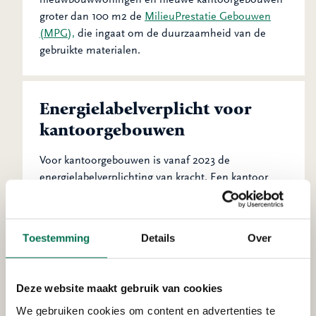
groter dan 100 m2 de
MilieuPrestatie Gebouwen
(MPG),
die ingaat om de duurzaamheid van de
gebruikte materialen.
Energielabelverplicht voor
kantoorgebouwen
Voor kantoorgebouwen is vanaf 2023 de
energielabelverplichting van kracht. Een kantoor
moet minimaal energielabel C hebben. Heeft u een
kantoorpand? Doe de
Energiebesparingsverkenner
voor kantoren
. Of lees hier
meer informatie
.
Toestemming
Details
Over
Handige links
Deze website maakt gebruik van cookies
We gebruiken cookies om content en advertenties te