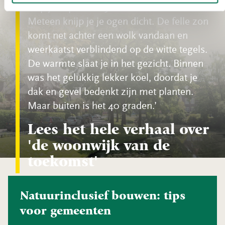
stap je stipt om 8.58 uur de deur uit.
Meteen knijp je je ogen dicht. De felle zon
komt net achter een wolk vandaan en
weerkaatst verblindend op de witte tegels.
De warmte slaat je in het gezicht. Binnen
was het gelukkig lekker koel, doordat je
dak en gevel bedenkt zijn met planten.
Maar buiten is het 40 graden.
Lees het hele verhaal over
'de woonwijk van de
toekomst'
Natuurinclusief bouwen: tips
voor gemeenten