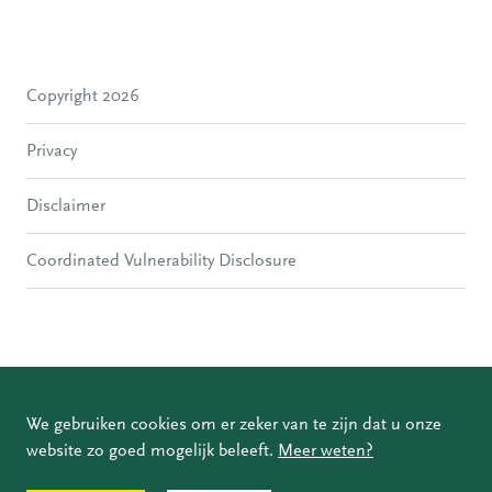
Zwijndrecht
Hendrik-Ido-Ambacht
Alblasserdam
Copyright 2026
Molenlanden
Dordrecht
Privacy
Papendrecht
Sliedrecht
Disclaimer
Hardinxveld-Giessendam
Gorinchem
Coordinated Vulnerability Disclosure
We gebruiken cookies om er zeker van te zijn dat u onze
website zo goed mogelijk beleeft.
Meer weten?