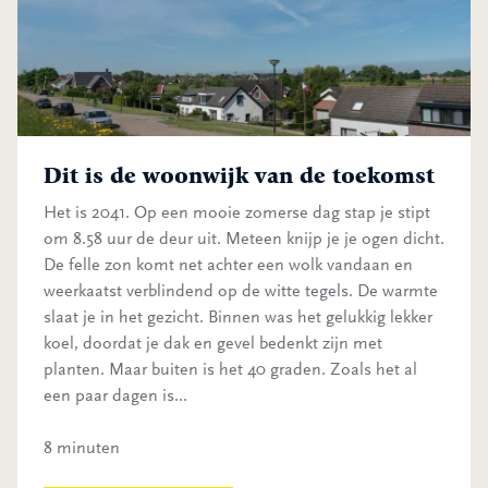
Dit is de woonwijk van de toekomst
Het is 2041. Op een mooie zomerse dag stap je stipt
om 8.58 uur de deur uit. Meteen knijp je je ogen dicht.
De felle zon komt net achter een wolk vandaan en
weerkaatst verblindend op de witte tegels. De warmte
slaat je in het gezicht. Binnen was het gelukkig lekker
koel, doordat je dak en gevel bedenkt zijn met
planten. Maar buiten is het 40 graden. Zoals het al
een paar dagen is...
8 minuten