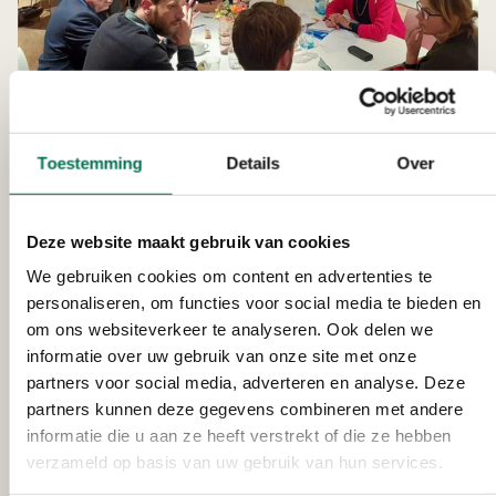
Nieuw RO-beleid én werksessie
Water & Bodem Sturend (WBS)
Toestemming
Details
Over
Nieuw RO-beleid
Deze website maakt gebruik van cookies
De ruimtelijke ordening gaat op de schop. Het rijk
neemt meer regie; zo gaan de provincies aan de slag
We gebruiken cookies om content en advertenties te
met de Ruimtelijke Puzzel. Uitgangspunten hiervoor
personaliseren, om functies voor social media te bieden en
zijn geformuleerd in de Kamerbrief Water- en bodem
om ons websiteverkeer te analyseren. Ook delen we
Sturend. Wij bereiden ons daarop voor met het
informatie over uw gebruik van onze site met onze
project WBS.
partners voor social media, adverteren en analyse. Deze
partners kunnen deze gegevens combineren met andere
Dit nieuwe beleid vraagt ons op een andere manier te
informatie die u aan ze heeft verstrekt of die ze hebben
kijken naar de ontwikkeling en het gebruik in het
verzameld op basis van uw gebruik van hun services.
fysieke domein. Naast het Rijk en de Provincie, gaan