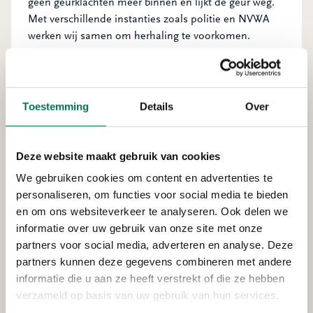
geen geurklachten meer binnen en lijkt de geur weg.
Met verschillende instanties zoals politie en NVWA
werken wij samen om herhaling te voorkomen.
Heeft u een geurklacht?
Overlast van bedrijven door bijvoorbeeld geur of
Toestemming
Details
Over
geluid kunt u bij ons melden.
Laat daarvoor een
bericht achter via het meldformulier
. Heeft het spoed?
Bel ons dan. Dit kan dag en nacht, 7 dagen per week
Deze website maakt gebruik van cookies
via 0888 333 555. Onze wachtdienstmedewerkers gaan
We gebruiken cookies om content en advertenties te
op zoek naar de oorzaak en aan de slag om de
personaliseren, om functies voor social media te bieden
overlast aan te pakken.
en om ons websiteverkeer te analyseren. Ook delen we
Heel Zuid-Holland Zuid
informatie over uw gebruik van onze site met onze
partners voor social media, adverteren en analyse. Deze
OZHZ behandelt alle milieuklachten in de tien
partners kunnen deze gegevens combineren met andere
gemeenten van Zuid-Holland Zuid: alle Drechtsteden-
informatie die u aan ze heeft verstrekt of die ze hebben
gemeenten, gemeente Hoeksche Waard, gemeente
verzameld op basis van uw gebruik van hun services.
Molenlanden en gemeente Gorinchem.