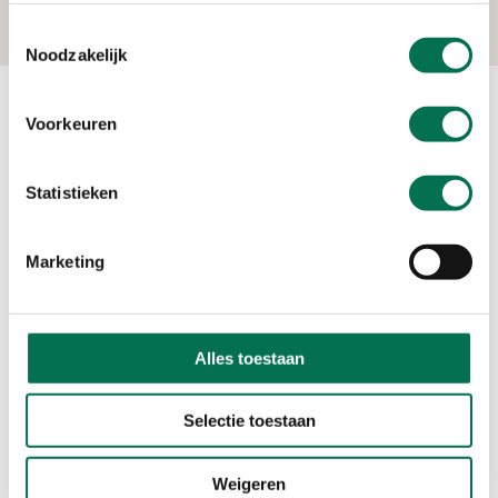
Toestemmingsselectie
Noodzakelijk
Voorkeuren
Contact
Ma t/m vr 08:00 tot 16:30 uur
Statistieken
078 - 770 85 85
Marketing
Stuur ons een bericht
Alles toestaan
Volg ons
LinkedIn
Instagram
Selectie toestaan
Weigeren