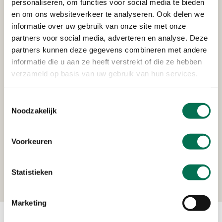
personaliseren, om functies voor social media te bieden
en om ons websiteverkeer te analyseren. Ook delen we
informatie over uw gebruik van onze site met onze
partners voor social media, adverteren en analyse. Deze
partners kunnen deze gegevens combineren met andere
Vervolgstappen
informatie die u aan ze heeft verstrekt of die ze hebben
verzameld op basis van uw gebruik van hun services.
De gevaarlijke stoffen-routes zelf en de aansluiting
van deze routes binnen de regio hadden we al in
kaart. Nu straks ook de hoeveelheid vrachtwagens
Toestemmingsselectie
Noodzakelijk
over deze wegen helder is, kunnen wij als
omgevingsdienst en gemeente waar nodig
maatregelen nemen.
Voorkeuren
Mogelijk starten later vergelijkbare projecten in andere
gemeenten.
Statistieken
Marketing