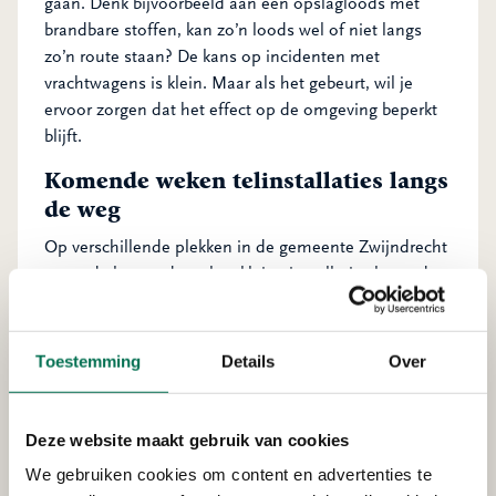
gaan. Denk bijvoorbeeld aan een opslagloods met
brandbare stoffen, kan zo’n loods wel of niet langs
zo’n route staan? De kans op incidenten met
vrachtwagens is klein. Maar als het gebeurt, wil je
ervoor zorgen dat het effect op de omgeving beperkt
blijft.
Komende weken telinstallaties langs
de weg
Op verschillende plekken in de gemeente Zwijndrecht
staan de komende weken kleine installaties langs de
weg, ter grootte van een flitskast. De installaties
scannen en registreren de gevarensymbolen achterop
de vrachtwagens. Zo weten we welke stoffen de
Toestemming
Details
Over
vrachtwagens bij zich hebben.
Deze website maakt gebruik van cookies
We gebruiken cookies om content en advertenties te