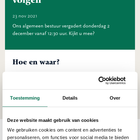
23 nov 2021
Ons algemeen bestuur vergadert donderdag 2
december vanaf 12:30 uur. Kijkt u mee?
Hoe en waar?
Deze vergadering is live door u te volgen
via deze link
.
De vergaderstukken vindt u
hier
op onze website.
Onder
‘over OZHZ’
vindt u meer informatie over onze
organisatie en hoe wij bestuurd worden.
Toestemming
Details
Over
Deze website maakt gebruik van cookies
We gebruiken cookies om content en advertenties te
personaliseren, om functies voor social media te bieden