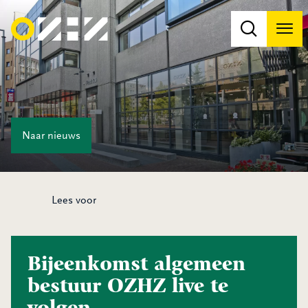
Men
Na
Na
Naar
nieuws
Lees voor
Bijeenkomst algemeen
bestuur OZHZ live te
volgen