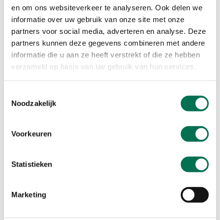
Contact
en om ons websiteverkeer te analyseren. Ook delen we
Ma t/m vr 08:00 tot 16:30 uur
informatie over uw gebruik van onze site met onze
partners voor social media, adverteren en analyse. Deze
078 - 770 85 85
partners kunnen deze gegevens combineren met andere
informatie die u aan ze heeft verstrekt of die ze hebben
verzameld op basis van uw gebruik van hun services.
Stuur ons een bericht
Toestemmingsselectie
Noodzakelijk
Volg ons
LinkedIn
Instagram
Voorkeuren
Overlast melden?
Statistieken
Last van geur of geluid van bedrijven? Bel ons, dit kan 24/7.
Marketing
0888 - 333 555