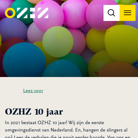
Men
Na
Na
Lees voor
OZHZ 10 jaar
In 2021 bestaat OZHZ 10 jaar! Wij zijn de eerste
omgevingsdienst van Nederland. En, hangen de slingers al
op? Lees de verhalen die je nooit eerder hoorde. Van ons en