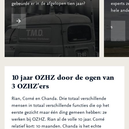
gebeurde er in de afgelopen tien jaar?
experts z
Reis mee door de tijd
hele and
jdlijn
Kijk door de bril van onze experts
(download)
10 jaar OZHZ door de ogen van
3 OZHZ’ers
Rian, Corné en Chanda. Drie totaal verschillende
mensen in totaal verschillende functies die op het
eerste gezicht maar één ding gemeen hebben: ze
werken bij OZHZ. Rian al de volle 10 jaar. Corné
relatief kort: 10 maanden. Chanda is het echte