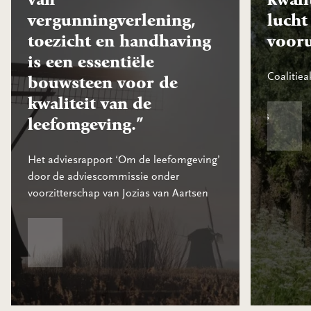
vergunningverlening,
lucht
toezicht en handhaving
vooru
is een essentiële
Coalitie
bouwsteen voor de
kwaliteit van de
De duurzame ambities van Roos
leefomgeving.”
Het adviesrapport ‘Om de leefomgeving’
door de adviescommissie onder
voorzitterschap van Jozias van Aartsen
“Een goed function
erover