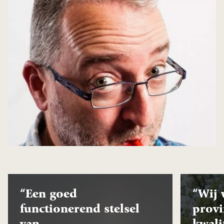
“Een goed
“Wij 
functionerend stelsel
provi
van
kwali