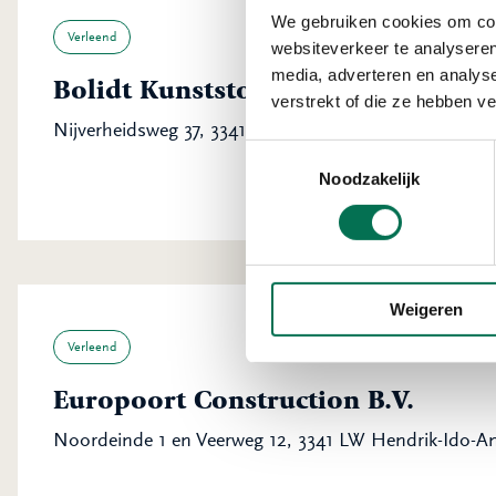
We gebruiken cookies om cont
Verleend
websiteverkeer te analyseren
media, adverteren en analys
Bolidt Kunststoftoepassing B.V.
verstrekt of die ze hebben v
Nijverheidsweg 37, 3341 LJ Hendrik-Ido-Ambacht
Toestemmingsselectie
Noodzakelijk
Weigeren
Verleend
Europoort Construction B.V.
Noordeinde 1 en Veerweg 12, 3341 LW Hendrik-Ido-