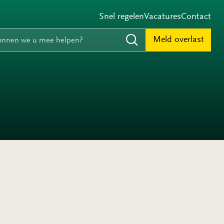
Snel regelen
Vacatures
Contact
e
nnen we u mee helpen?
Meld overlast
Zoeken