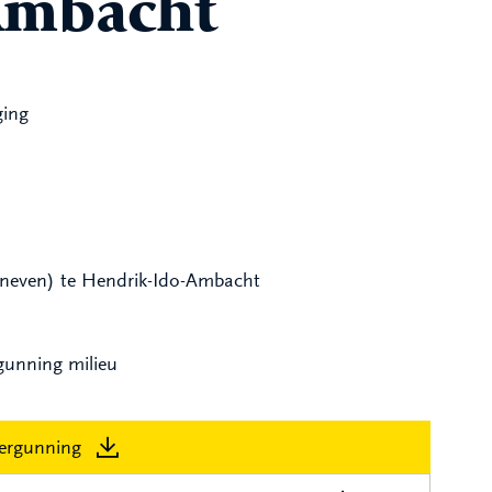
Ambacht
ging
(oneven) te Hendrik-Ido-Ambacht
gunning milieu
ergunning