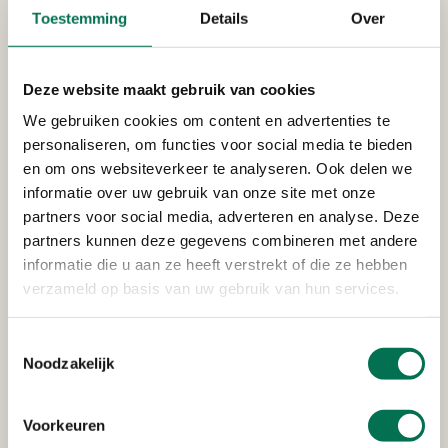
Toestemming
Details
Over
Europoort Construction B.V.
Noordeinde 1 en Veerweg 12, 3341 LW Hendrik-
Ido-Ambacht
Deze website maakt gebruik van cookies
We gebruiken cookies om content en advertenties te
personaliseren, om functies voor social media te bieden
Verleend
en om ons websiteverkeer te analyseren. Ook delen we
informatie over uw gebruik van onze site met onze
Scheepswerf en Machinefabriek
partners voor social media, adverteren en analyse. Deze
't Ambacht B.V.
partners kunnen deze gegevens combineren met andere
informatie die u aan ze heeft verstrekt of die ze hebben
Noordeinde 3, 3341 LW Hendrik-Ido-Ambacht
verzameld op basis van uw gebruik van hun services.
Toestemmingsselectie
Verleend
Noodzakelijk
ERP Trading B.V.
Voorkeuren
Veerweg 65, 3341 LR Hendrik-Ido-Ambacht