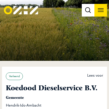
Men
Na
Na
Lees voor
Verleend
Koedood Dieselservice B.V.
Gemeente
Hendrik-Ido-Ambacht