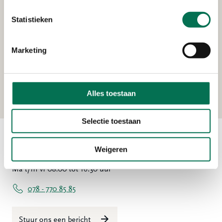
Statistieken
Verleend
Marketing
Arma Tankbouw B.V.
Noordeinde 125A, 3341 LW Hendrik-Ido-
Ambacht
Alles toestaan
Selectie toestaan
Weigeren
Contact
Ma t/m vr 08:00 tot 16:30 uur
078 - 770 85 85
Stuur ons een bericht