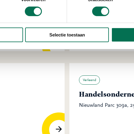
Stichting Woonk
Pieter Hoochplaats 1 Al
Selectie toestaan
Verleend
Handelsondern
Nieuwland Parc 309a, 