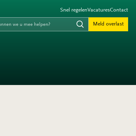
Snel regelen
Vacatures
Contact
e
nnen we u mee helpen?
Meld overlast
Zoeken