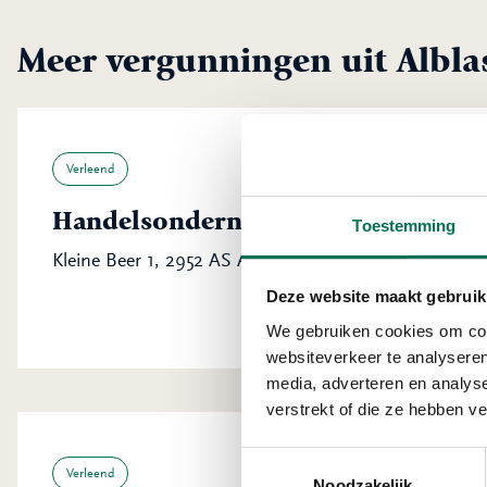
Meer vergunningen uit Albl
Verleend
Handelsonderneming Spies B.V.
Toestemming
Kleine Beer 1, 2952 AS Alblasserdam
Deze website maakt gebruik
We gebruiken cookies om cont
websiteverkeer te analyseren
media, adverteren en analys
verstrekt of die ze hebben v
Toestemmingsselectie
Verleend
Noodzakelijk