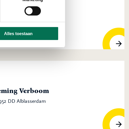
racht 10
blasserdam
Alles toestaan
eming Verboom
2952 DD Alblasserdam