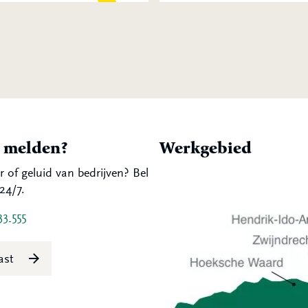
t melden?
Werkgebied
r of geluid van bedrijven? Bel
24/7.
33 555
last