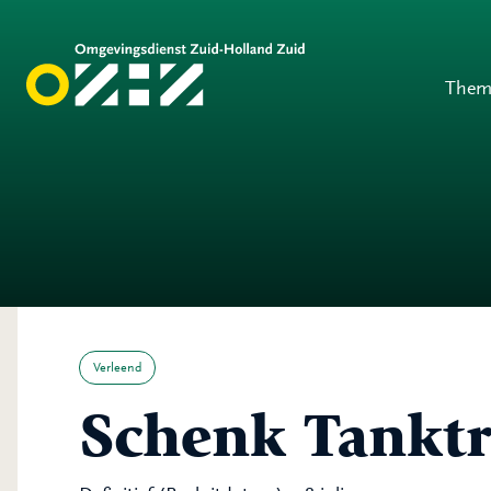
Them
Verleend
Schenk Tanktr