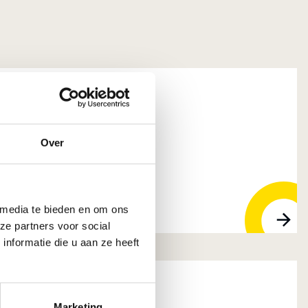
 A. Maat B.V.
Over
52 DG Alblasserdam
 media te bieden en om ons
ze partners voor social
nformatie die u aan ze heeft
Marketing