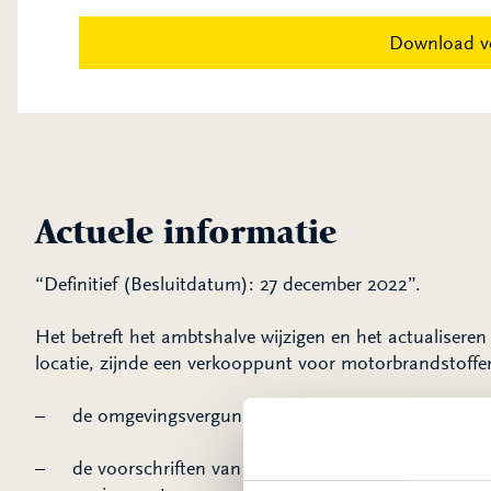
Download v
Actuele informatie
“Definitief (Besluitdatum): 27 december 2022”.
Het betreft het ambtshalve wijzigen en het actualiser
locatie, zijnde een verkooppunt voor motorbrandstoffen
– de omgevingsvergunning d.d. 7 mei 1991 (kenmerk:
– de voorschriften van de omgevingsvergunning d.d.