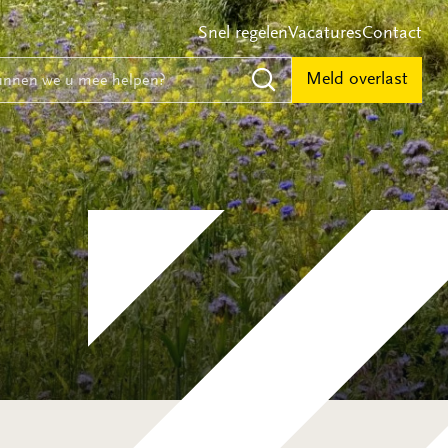
Snel regelen
Vacatures
Contact
e
nnen we u mee helpen?
Meld overlast
Zoeken