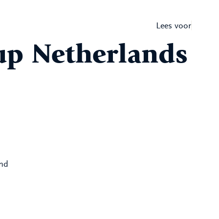
Lees voor
up Netherlands
and