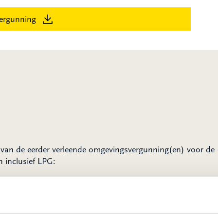
ergunning
en van de eerder verleende omgevingsvergunning(en) voor de
 inclusief LPG:
 BI 90.2002.370).
 9 maart 2009 (kenmerk: 2009004841) onveranderd in dez