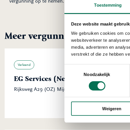
vergunning op te nemen.
Toestemming
Deze website maakt gebruik
Meer vergunningen uit Hoe
We gebruiken cookies om cont
websiteverkeer te analyseren
media, adverteren en analys
verstrekt of die ze hebben v
Verleend
Toestemmingsselectie
Noodzakelijk
EG Services (Netherlands) B.V.
Rijksweg A29 (OZ) Mijnsheerenland
Weigeren