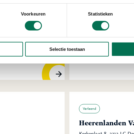
Voorkeuren
Statistieken
Verleend
Rijkswaterstaat
Selectie toestaan
Van Leeuwenhoekweg 20
Verleend
Heerenlanden Va
Kerkeplaat 8, 3313 LC D