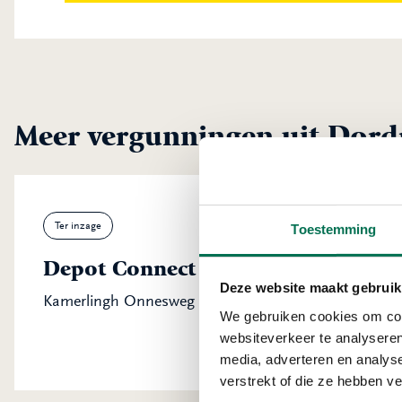
Meer vergunningen uit Dord
Ter inzage
Toestemming
Depot Connect International B.V.
Deze website maakt gebruik
Kamerlingh Onnesweg 23, 3316 GK Dordrecht
We gebruiken cookies om cont
websiteverkeer te analyseren
media, adverteren en analys
verstrekt of die ze hebben v