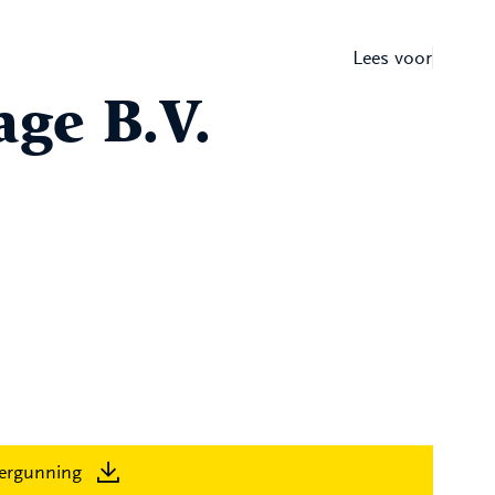
Lees voor
age B.V.
ergunning