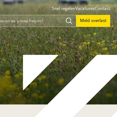
Snel regelen
Vacatures
Contact
e
nnen we u mee helpen?
Meld overlast
Zoeken