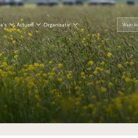
Naar inhoud
Naar navigati
Waar ku
a’s
Actueel
Organisatie