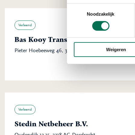
Toestemmingsselectie
Noodzakelijk
Verleend
Bas Kooy Transport B.V.
Weigeren
Pieter Hoebeeweg 46, 3316 BT Dordrecht
Verleend
Stedin Netbeheer B.V.
Oudendijk 13-15, 3318 AG Dordrecht