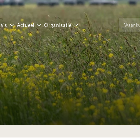
Naar inhoud
Naar navigati
Waar ku
a’s
Actueel
Organisatie