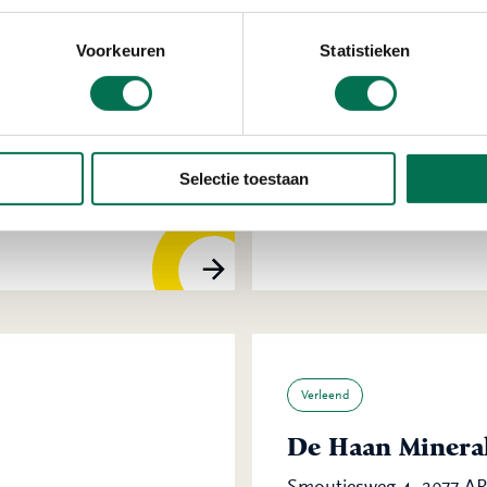
Voorkeuren
Statistieken
Verleend
Wemmers Tanktr
Selectie toestaan
Wervenkampweg 4, 2971 
Verleend
De Haan Mineral
Smoutjesweg 4, 2977 A