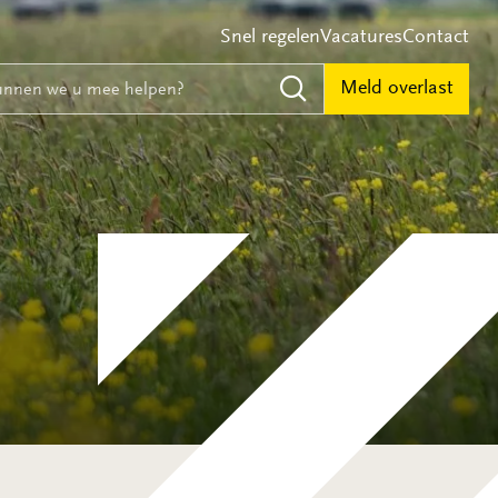
Snel regelen
Vacatures
Contact
e
nnen we u mee helpen?
Meld overlast
Zoeken