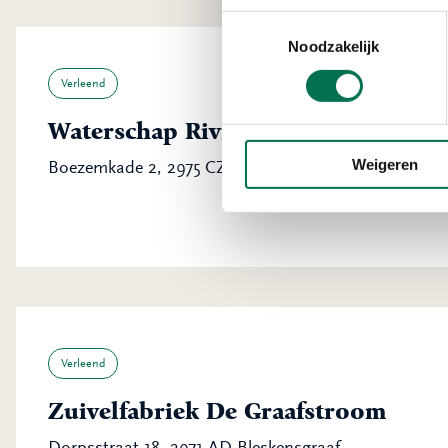
Toestemmingsselectie
Noodzakelijk
Verleend
Waterschap Rivierenland
Weigeren
Boezemkade 2, 2975 CZ Ottoland
Verleend
Zuivelfabriek De Graafstroom
Dorpsstraat 18, 2971 AD Bleskensgraaf