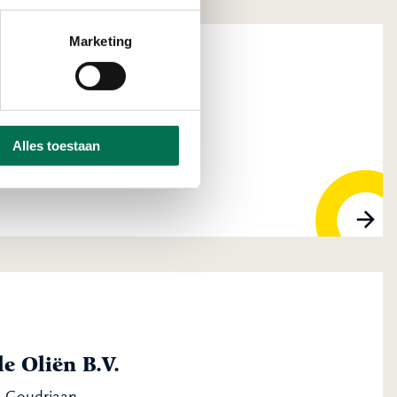
Marketing
ansport B.V.
Alles toestaan
VJ Bleskensgraaf
e Oliën B.V.
R Goudriaan