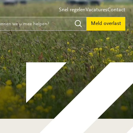
Snel regelen
Vacatures
Contact
e
nnen we u mee helpen?
Meld overlast
Zoeken