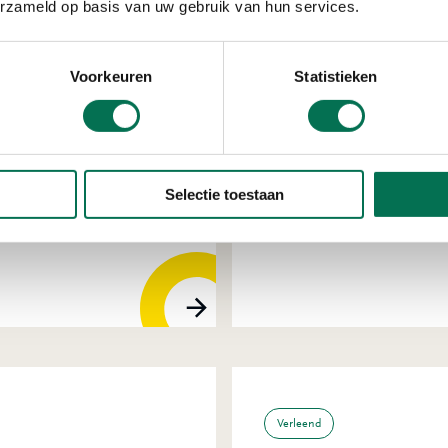
erzameld op basis van uw gebruik van hun services.
Voorkeuren
Statistieken
Verleend
Pon Power B.V.
Selectie toestaan
Noordweg 8, 3336 LH Zw
Verleend