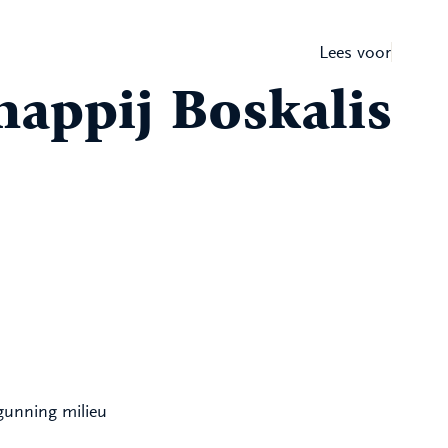
Lees voor
appij Boskalis
gunning milieu