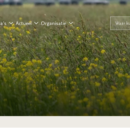
Naar inhoud
Naar navigati
Waar ku
a’s
Actueel
Organisatie