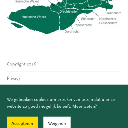
Hoeksche Waard
Zwijndrecht
Hendrik-Ido-Ambacht
Alblasserdam
Copyright 2026
Molenlanden
Dordrecht
Privacy
Papendrecht
Sliedrecht
Disclaimer
Hardinxveld-Giessendam
We gebruiken cookies om er zeker van te zijn dat u onze
Gorinchem
website zo goed mogelijk beleeft.
Meer weten?
Coordinated Vulnerability Disclosure
Accepteren
Weigeren