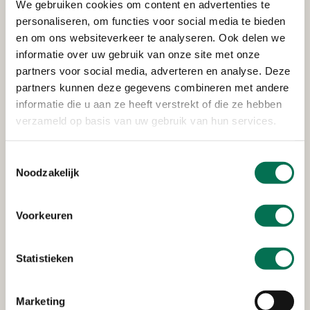
Pon Power B.V.
We gebruiken cookies om content en advertenties te
personaliseren, om functies voor social media te bieden
Noordweg 8, 3336 LH Zwijndrecht
en om ons websiteverkeer te analyseren. Ook delen we
informatie over uw gebruik van onze site met onze
partners voor social media, adverteren en analyse. Deze
Verleend
partners kunnen deze gegevens combineren met andere
informatie die u aan ze heeft verstrekt of die ze hebben
24/7 Fitness B.V.
verzameld op basis van uw gebruik van hun services.
Markt 167, 3351 PA Papendrecht
Toestemmingsselectie
Noodzakelijk
Verleend
Voorkeuren
TotalEnergies Marketing
Nederland N.V.
Statistieken
Burgemeester Keijzerweg 2 te Papendrecht
Marketing