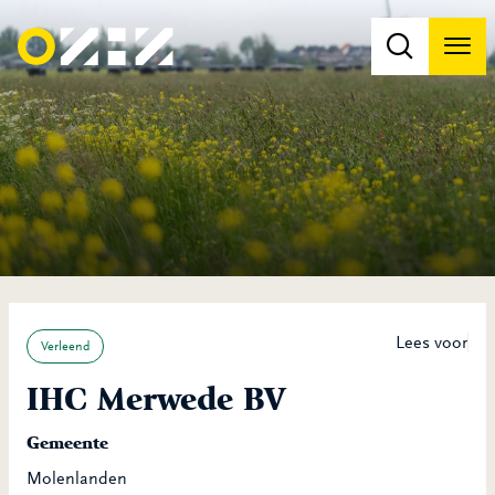
Men
Na
Na
Lees voor
Verleend
IHC Merwede BV
Gemeente
Molenlanden