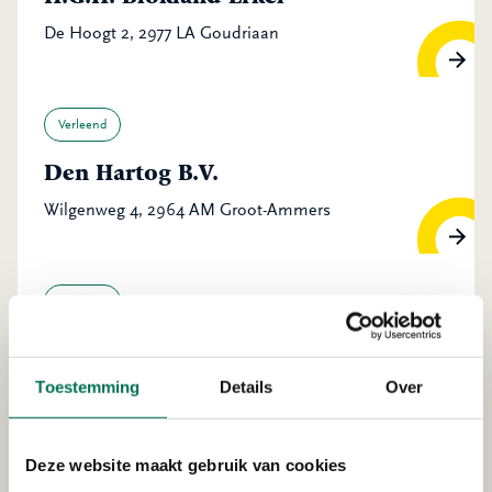
De Hoogt 2, 2977 LA Goudriaan
Verleend
Den Hartog B.V.
Wilgenweg 4, 2964 AM Groot-Ammers
Verleend
Waterschap Rivierenland
Boezemkade 2, 2975 CZ Ottoland
Toestemming
Details
Over
Deze website maakt gebruik van cookies
Verleend