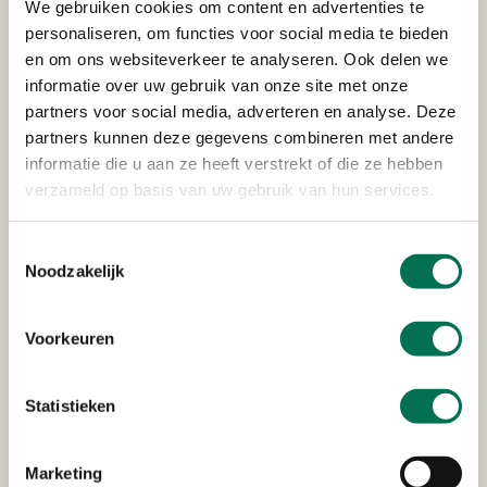
We gebruiken cookies om content en advertenties te
Wemmers Tanktransport B.V.
personaliseren, om functies voor social media te bieden
en om ons websiteverkeer te analyseren. Ook delen we
Wervenkampweg 4, 2971 VJ Bleskensgraaf
informatie over uw gebruik van onze site met onze
partners voor social media, adverteren en analyse. Deze
partners kunnen deze gegevens combineren met andere
Verleend
informatie die u aan ze heeft verstrekt of die ze hebben
verzameld op basis van uw gebruik van hun services.
Zuivelfabriek De Graafstroom
Dorpsstraat 18, 2971 AD Bleskensgraaf
Toestemmingsselectie
Noodzakelijk
Verleend
Voorkeuren
De Haan Minerale Oliën B.V.
Statistieken
Smoutjesweg 4, 2977 AR Goudriaan
Marketing