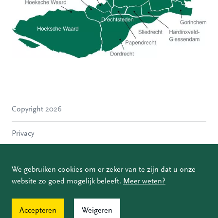
Hoeksche Waard
Zwijndrecht
Hendrik-Ido-Ambacht
Alblasserdam
Copyright 2026
Molenlanden
Dordrecht
Privacy
Papendrecht
Sliedrecht
Disclaimer
Hardinxveld-Giessendam
We gebruiken cookies om er zeker van te zijn dat u onze
Gorinchem
website zo goed mogelijk beleeft.
Meer weten?
Coordinated Vulnerability Disclosure
Accepteren
Weigeren