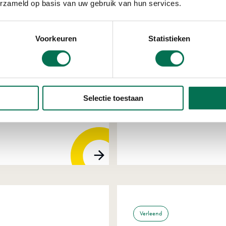
erzameld op basis van uw gebruik van hun services.
Voorkeuren
Statistieken
Verleend
ron B.V.
Waterschap Hol
Selectie toestaan
Veerweg 51, 3336 LM Zwi
Verleend