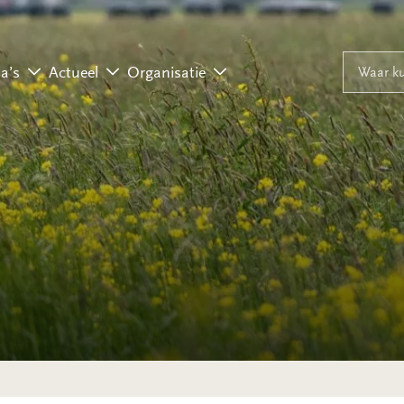
Naar inhoud
Naar navigati
Waar ku
a’s
Actueel
Organisatie