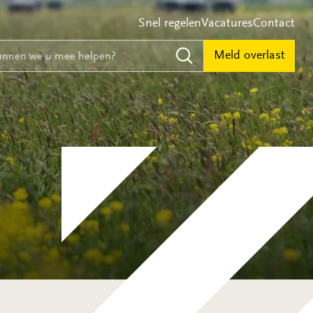
Snel regelen
Vacatures
Contact
e
nnen we u mee helpen?
Meld overlast
Zoeken