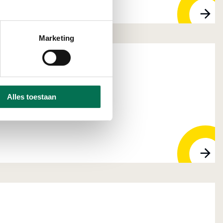
Marketing
landse Delta
Alles toestaan
jndrecht