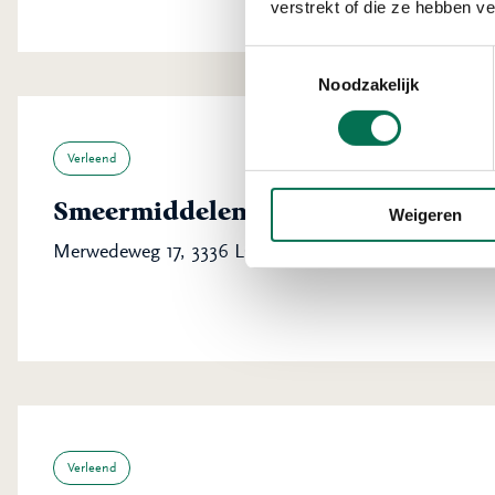
verstrekt of die ze hebben v
Toestemmingsselectie
Noodzakelijk
Verleend
Smeermiddelen Industrie De Olieb
Weigeren
Merwedeweg 17, 3336 LG Zwijndrecht
Verleend