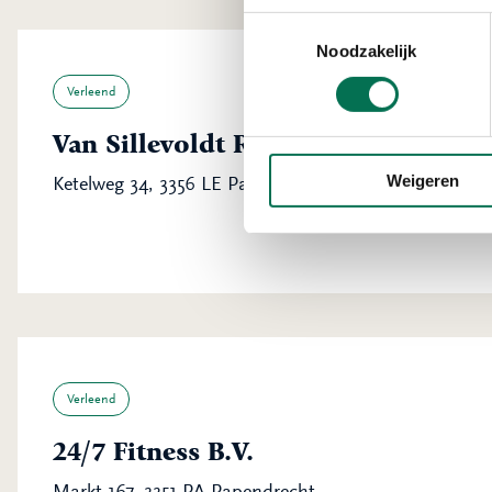
Toestemmingsselectie
Noodzakelijk
Verleend
Van Sillevoldt Rijst B.V.
Weigeren
Ketelweg 34, 3356 LE Papendrecht
Verleend
24/7 Fitness B.V.
Markt 167, 3351 PA Papendrecht