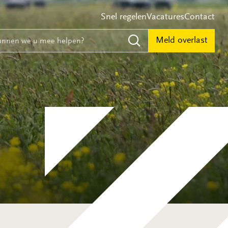
Snel regelen
Vacatures
Contact
e
nnen we u mee helpen?
Meld overlast
Zoeken