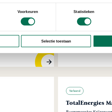
Voorkeuren
Statistieken
Verleend
Pon Power B.V.
Selectie toestaan
Noordweg 8, 3336 LH Zw
Verleend
TotalEnergies M
Burgemeester Keijzerweg