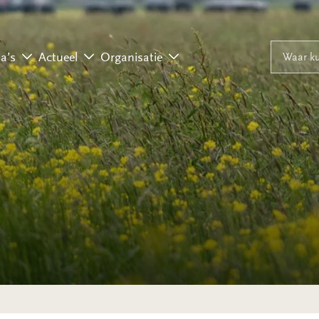
Naar inhoud
Naar navigati
Waar ku
a’s
Actueel
Organisatie