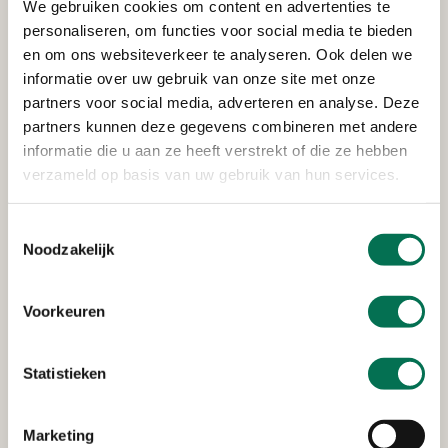
Pon Power B.V.
We gebruiken cookies om content en advertenties te
personaliseren, om functies voor social media te bieden
Noordweg 8, 3336 LH Zwijndrecht
en om ons websiteverkeer te analyseren. Ook delen we
informatie over uw gebruik van onze site met onze
partners voor social media, adverteren en analyse. Deze
Verleend
partners kunnen deze gegevens combineren met andere
informatie die u aan ze heeft verstrekt of die ze hebben
24/7 Fitness B.V.
verzameld op basis van uw gebruik van hun services.
Markt 167, 3351 PA Papendrecht
Toestemmingsselectie
Noodzakelijk
Verleend
Voorkeuren
TotalEnergies Marketing
Nederland N.V.
Statistieken
Burgemeester Keijzerweg 2 te Papendrecht
Marketing