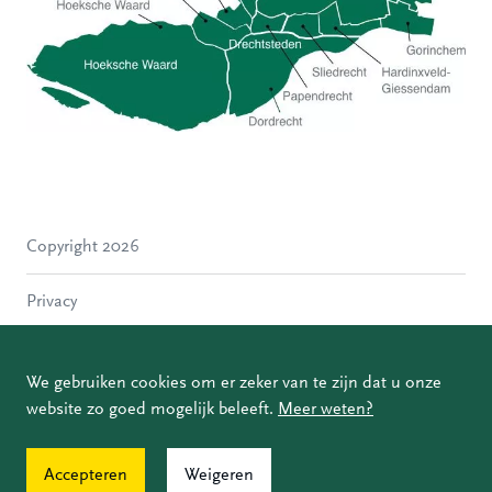
Hoeksche Waard
Zwijndrecht
Hendrik-Ido-Ambacht
Alblasserdam
Copyright 2026
Molenlanden
Dordrecht
Privacy
Papendrecht
Sliedrecht
Disclaimer
Hardinxveld-Giessendam
We gebruiken cookies om er zeker van te zijn dat u onze
Gorinchem
website zo goed mogelijk beleeft.
Meer weten?
Coordinated Vulnerability Disclosure
Accepteren
Weigeren