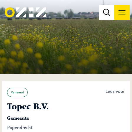
Men
Na
Na
Lees voor
Verleend
Topec B.V.
Gemeente
Papendrecht