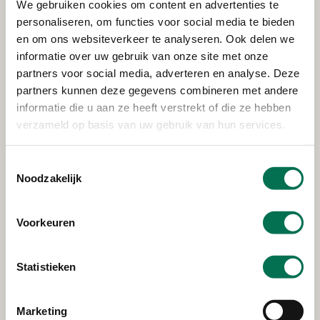
Pon Power B.V.
We gebruiken cookies om content en advertenties te
personaliseren, om functies voor social media te bieden
Noordweg 8, 3336 LH Zwijndrecht
en om ons websiteverkeer te analyseren. Ook delen we
informatie over uw gebruik van onze site met onze
partners voor social media, adverteren en analyse. Deze
Verleend
partners kunnen deze gegevens combineren met andere
informatie die u aan ze heeft verstrekt of die ze hebben
24/7 Fitness B.V.
verzameld op basis van uw gebruik van hun services.
Markt 167, 3351 PA Papendrecht
Toestemmingsselectie
Noodzakelijk
Verleend
Voorkeuren
TotalEnergies Marketing
Nederland N.V.
Statistieken
Burgemeester Keijzerweg 2 te Papendrecht
Marketing