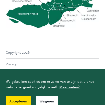
Hoeksche Waard
Zwijndrecht
Hendrik-Ido-Ambacht
Alblasserdam
Copyright 2026
Molenlanden
Dordrecht
Privacy
Papendrecht
Sliedrecht
Disclaimer
Hardinxveld-Giessendam
We gebruiken cookies om er zeker van te zijn dat u onze
Gorinchem
website zo goed mogelijk beleeft.
Meer weten?
Coordinated Vulnerability Disclosure
Accepteren
Weigeren