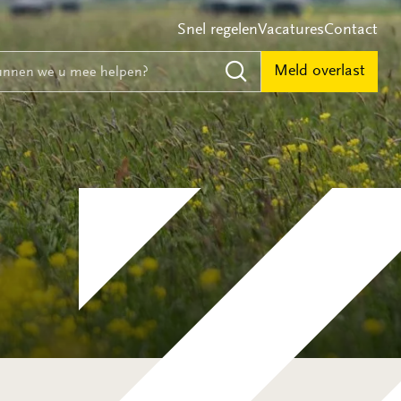
Snel regelen
Vacatures
Contact
e
nnen we u mee helpen?
Meld overlast
Zoeken