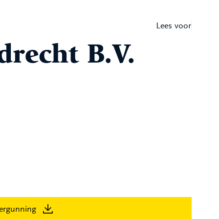
Lees voor
recht B.V.
ergunning