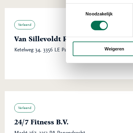
Toestemmingsselectie
Noodzakelijk
Verleend
Van Sillevoldt Rijst B.V.
Weigeren
Ketelweg 34, 3356 LE Papendrecht
Verleend
24/7 Fitness B.V.
Markt 167, 3351 PA Papendrecht