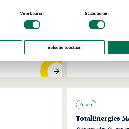
Voorkeuren
Statistieken
Verleend
Pon Power B.V.
Selectie toestaan
Noordweg 8, 3336 LH Zw
Verleend
TotalEnergies M
Burgemeester Keijzerweg