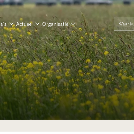
Naar inhoud
Naar navigati
Waar ku
a’s
Actueel
Organisatie