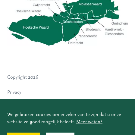
Hoeksche Waard
Zwijndrecht
Hendrik-Ido-Ambacht
Alblasserdam
Copyright 2026
Molenlanden
Dordrecht
Privacy
Papendrecht
Sliedrecht
Disclaimer
Hardinxveld-Giessendam
We gebruiken cookies om er zeker van te zijn dat u onze
Gorinchem
website zo goed mogelijk beleeft.
Meer weten?
Coordinated Vulnerability Disclosure