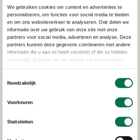
Verleend
We gebruiken cookies om content en advertenties te
personaliseren, om functies voor social media te bieden
Wemmers Tanktransport B.V.
en om ons websiteverkeer te analyseren. Ook delen we
informatie over uw gebruik van onze site met onze
Wervenkampweg 4, 2971 VJ Bleskensgraaf
partners voor social media, adverteren en analyse. Deze
partners kunnen deze gegevens combineren met andere
informatie die u aan ze heeft verstrekt of die ze hebben
Verleend
verzameld op basis van uw gebruik van hun services.
Zuivelfabriek De Graafstroom
Toestemmingsselectie
Dorpsstraat 18, 2971 AD Bleskensgraaf
Noodzakelijk
Voorkeuren
Verleend
De Haan Minerale Oliën B.V.
Statistieken
Smoutjesweg 4, 2977 AR Goudriaan