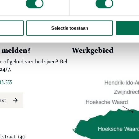
Selectie toestaan
t melden?
Werkgebied
r of geluid van bedrijven? Bel
24/7.
33 555
last
tstraat 140