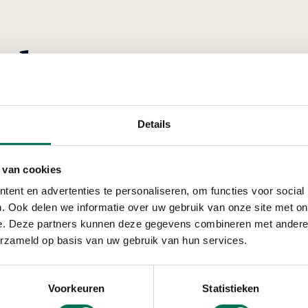
rden
 een aanbesteding? OZHZ moet als overheidsorganisatie
ingen, diensten en werken aanbesteden. Wij volgen hierbij
Details
teden en de Algemene Inkoopvoorwaarden Drechtsteden
 van cookies
ent en advertenties te personaliseren, om functies voor social
. Ook delen we informatie over uw gebruik van onze site met on
e. Deze partners kunnen deze gegevens combineren met andere i
erzameld op basis van uw gebruik van hun services.
echtsteden en de Algemene Inkoopvoorwaarden Drechtsted
Voorkeuren
Statistieken