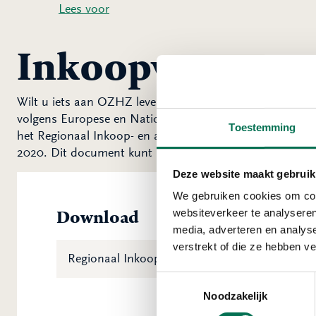
Lees voor
Inkoopvoorwaa
Wilt u iets aan OZHZ leveren of doet u bij ons mee in
volgens Europese en Nationale wet- en regelgeving lever
Toestemming
het Regionaal Inkoop- en aanbestedingsbeleid Drechts
2020. Dit document kunt u hieronder downloaden.
Deze website maakt gebruik
We gebruiken cookies om cont
websiteverkeer te analyseren
Download
media, adverteren en analys
verstrekt of die ze hebben v
Regionaal Inkoop- en aanbestedingsbeleid Dr
Toestemmingsselectie
Noodzakelijk