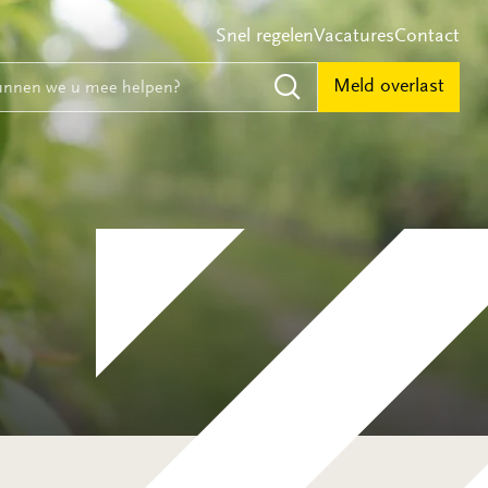
Snel regelen
Vacatures
Contact
e
nnen we u mee helpen?
Meld overlast
Zoeken