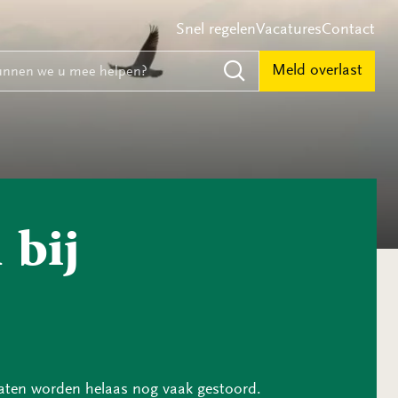
Snel regelen
Vacatures
Contact
e
nnen we u mee helpen?
Meld overlast
Zoeken
 bij
platen worden helaas nog vaak gestoord.