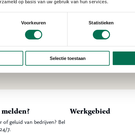
erzameld op basis van uw gebruik van hun services.
l plekken om te vissen
kig zijn er genoeg plaatsen waar varen en vissen wel mogeli
Voorkeuren
Statistieken
tsbosbeheer, Natuurmonumenten, Omgevingsdienst Zuid-Hol
ichtskaart
gemaakt. Daarop staat precies waar je wel en nie
n er ook boeien in het water die dit aangeven. Zo zorgen w
 natuur, mens en dier.
Selectie toestaan
t melden?
Werkgebied
r of geluid van bedrijven? Bel
24/7.