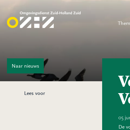
Them
Naar
nieuws
V
V
Lees voor
05 ju
De vo