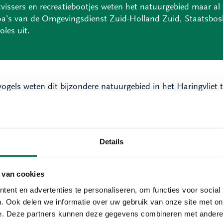
vissers en recreatiebootjes weten het natuurgebied maar al t
Boa’s van de Omgevingsdienst Zuid-Holland Zuid, Staatsb
oles uit.
vogels weten dit bijzondere natuurgebied in het Haringvliet t
uikers, kuif-, krak-, berg- en wilde eenden, smienten, midde
serves aan te vullen. Zij maken nu weer hun trek naar het No
t broedseizoen. Zo zijn de aalscholvers druk met het make
Details
jf uit het afgesloten gebied
e afgelopen maanden controleerden zowel doordeweeks als
 van cookies
sbosbeheer het gebied. Bij bijna elke inspectie troffen we ov
ofvissen vissen. Ze varen voorbij de grote gele drijvende t
ent en advertenties te personaliseren, om functies voor social
zelfs diep het gebied in, en soms ook met volle snelheid. Di
. Ook delen we informatie over uw gebruik van onze site met on
grijke tijd van het jaar.
e. Deze partners kunnen deze gegevens combineren met andere i