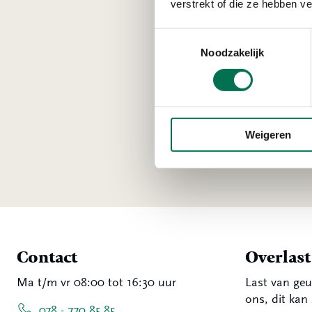
verstrekt of die ze hebben v
Vee
Toestemmingsselectie
Geluk
Noodzakelijk
Staa
overz
ligge
mooie
Weigeren
Contact
Overlas
Ma t/m vr 08:00 tot 16:30 uur
Last van geu
ons, dit kan 
078 - 770 85 85