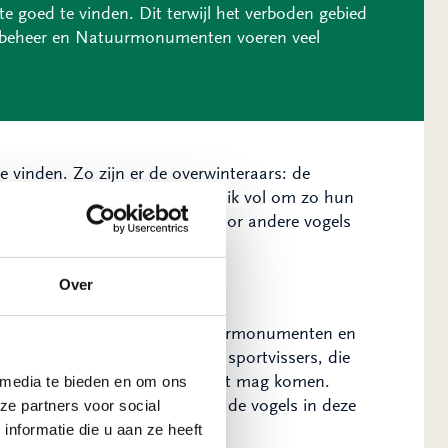
e goed te vinden. Dit terwijl het verboden gebied
osbeheer en Natuurmonumenten voeren veel
e vinden. Zo zijn er de overwinteraars: de
lste zaagbekken. Zij eten hun buik vol om zo hun
orden. Tegelijkertijd begint voor andere vogels
n van hun nesten.
Over
 in de weekenden de wij, Natuurmonumenten en
ertreders aan. Meestal zijn het sportvissers, die
onnen die aangeven dat je er niet mag komen.
 media te bieden en om ons
t is een flinke verstoring voor de vogels in deze
ze partners voor social
nformatie die u aan ze heeft