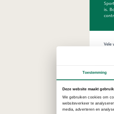
Sport
is. 
contr
Vele 
brild
vetre
nu he
Toestemming
Bli
In d
Deze website maakt gebruik
Staat
op ro
We gebruiken cookies om cont
Soms 
websiteverkeer te analyseren
belan
media, adverteren en analys