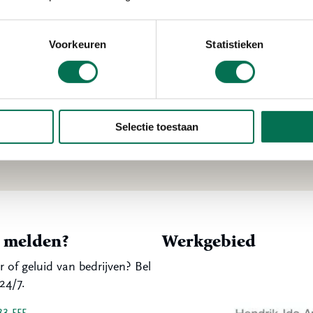
een politieagent of boa niet zomaar komt. Dit biedt veel k
n. Onze inspecteurs weten steeds beter wat aanwijzingen 
oor steeds meer een signalerende rol naar politie en gemee
Voorkeuren
Statistieken
Selectie toestaan
t melden?
Werkgebied
r of geluid van bedrijven? Bel
24/7.
33 555