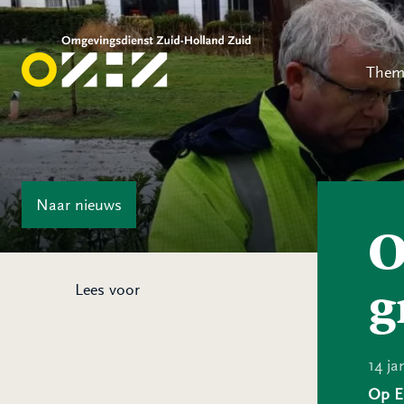
Them
Naar
nieuws
O
g
Lees voor
14 ja
Op Eu