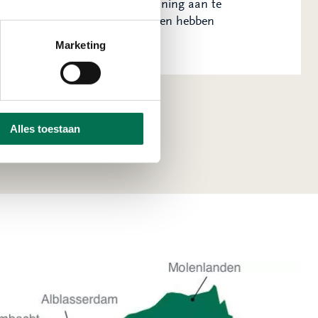
ansen om bijvoorbeeld ondermijning aan te
kunnen zijn voor ondermijning en hebben
nte.
Marketing
Alles toestaan