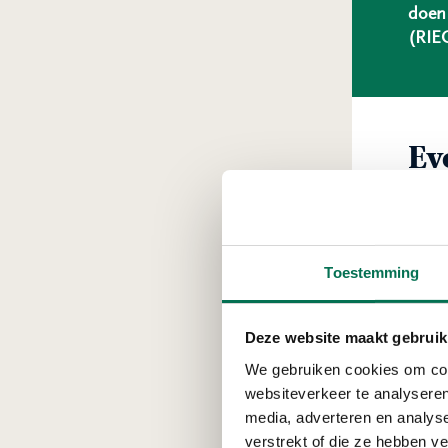
doen 
(RIEC
Ev
De co
wat d
deze 
Toestemming
activi
Wa
Deze website maakt gebruik
We gebruiken cookies om cont
Een g
websiteverkeer te analyseren
helde
media, adverteren en analys
zicht
verstrekt of die ze hebben v