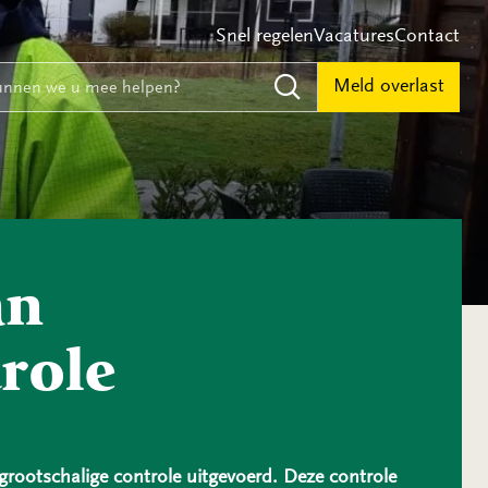
Snel regelen
Vacatures
Contact
e
nnen we u mee helpen?
Meld overlast
Zoeken
an
role
rootschalige controle uitgevoerd. Deze controle