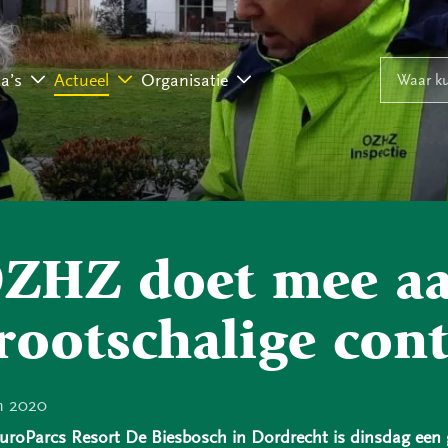
Naar inhoud
Naar navigati
Waar ku
a’s
Actueel
Organisatie
ZHZ doet mee a
rootschalige cont
n 2020
roParcs Resort De Biesbosch in Dordrecht is dinsdag een g