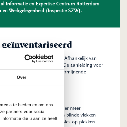
al Informatie en Expertise Centrum Rotterdam
en en Werkgelegenheid (Inspectie SZW).
 geïnventariseerd
eert eventuele overtredingen. Afhankelijk van
gelen genomen moeten worden. De aanleiding voor
en signalen van illegale en ondermijnende
Over
ole?
 media te bieden en om ons
 biedt niet alleen de ondernemer meer
ze partners voor social
ontrole aan te pakken, worden blinde vlekken
nformatie die u aan ze heeft
s van OZHZ tijdens hun controles op plekken