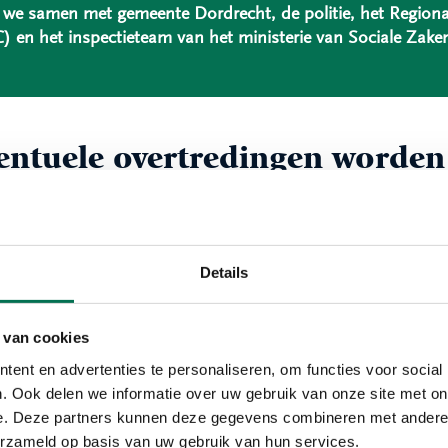
we samen met gemeente Dordrecht, de politie, het Regiona
) en het inspectieteam van het ministerie van Sociale Zak
entuele overtredingen worden
ntrole duurt de hele dag. De gemeente Dordrecht inventaris
aar uitkomt wordt er gekeken of er (bestuurlijke) maatre
grootschalige controle zijn de vele meldingen van overlast 
Details
teiten.
arom een grootschalige contr
 van cookies
ent en advertenties te personaliseren, om functies voor social
rootschalige controle (ook wel integrale controle genoemd)
. Ook delen we informatie over uw gebruik van onze site met on
rheid, maar ook verschillende instanties. Door samen een c
e. Deze partners kunnen deze gegevens combineren met andere i
baar. Samen zie je tenslotte meer. Zo komen de inspecteur
erzameld op basis van uw gebruik van hun services.