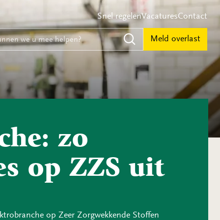
Snel regelen
Vacatures
Contact
e
nnen we u mee helpen?
Meld overlast
Zoeken
che: zo
es op ZZS uit
lektrobranche op Zeer Zorgwekkende Stoffen