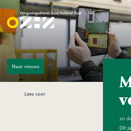
Them
Naar
nieuws
M
v
Lees voor
20 d
Dit j