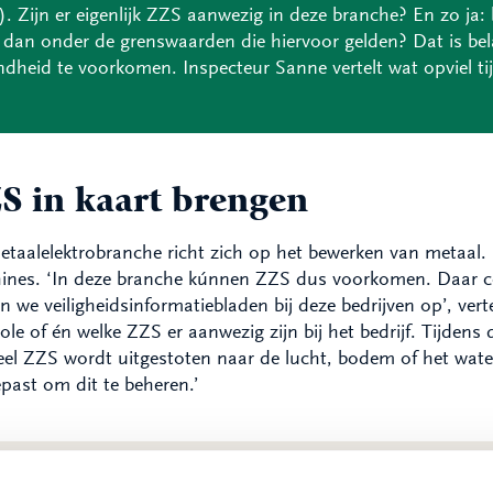
. Zijn er eigenlijk ZZS aanwezig in deze branche? En zo ja: 
 dan onder de grenswaarden die hiervoor gelden? Dat is bel
dheid te voorkomen. Inspecteur Sanne vertelt wat opviel ti
S in kaart brengen
taalelektrobranche richt zich op het bewerken van metaal
nes. ‘In deze branche kúnnen ZZS dus voorkomen. Daar con
n we veiligheidsinformatiebladen bij deze bedrijven op’, ver
ole of én welke ZZS er aanwezig zijn bij het bedrijf. Tijdens
el ZZS wordt uitgestoten naar de lucht, bodem of het wate
past om dit te beheren.’