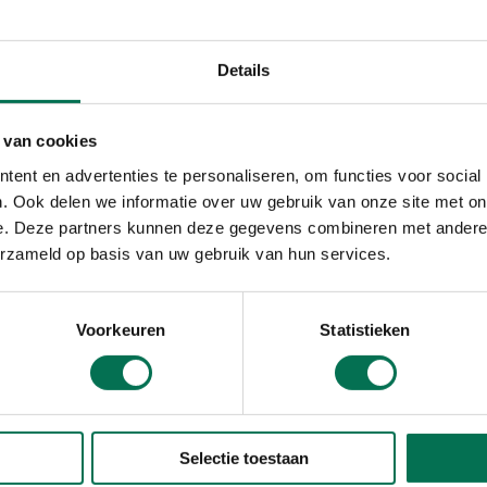
euwe regelgeving door Omgev
Details
jaar is de Omgevingswet van kracht. Dat is anders dan voorg
omen voor het gebruik van ZZS bij meldingsplichtige bedrijv
 er grenswaarden voor bedrijven vastgelegd. Nu is daar de 
 van cookies
oudt dat in? Bedrijven moeten zélf zorgen dat de uitstoot
ent en advertenties te personaliseren, om functies voor social
orbeeld door het gebruik van filters of alternatieve product
. Ook delen we informatie over uw gebruik van onze site met on
nschatting of een bedrijf hier voldoende aan voldoet. Dat is
e. Deze partners kunnen deze gegevens combineren met andere i
erzameld op basis van uw gebruik van hun services.
t viel op?
Voorkeuren
Statistieken
grootste deel van de bedrijven die we controleerden, nem
de lucht, het water en de bodem te verminderen. Eén bedrijf
zelf actie ondernemen om de uitstoot van ZZS omlaag te b
Selectie toestaan