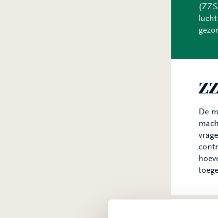
(ZZS)
lucht
gezon
ZZ
De me
machi
vrage
contr
hoeve
toege