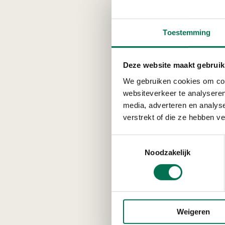
Ni
Toestemming
‘Dit 
opgen
waren
Deze website maakt gebruik
Wat h
We gebruiken cookies om cont
Bijvo
websiteverkeer te analyseren
een i
media, adverteren en analys
verstrekt of die ze hebben v
Toestemmingsselectie
Wa
Noodzakelijk
‘Het 
naar 
moet 
Weigeren