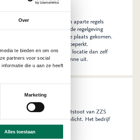
ingswet
Over
aande jaren, want er zijn geen aparte regels
en’, legt Sanne uit. ‘In de oude regelgeving
specifieke zorgplicht voor in de plaats gekomen.
 van ZZS wordt voorkomen of beperkt.
 media te bieden en om ons
en. Onze inspecteurs maken op locatie dan zelf
ze partners voor social
 nog wel even wennen’, legt Sanne uit.
nformatie die u aan ze heeft
Marketing
en genoeg maatregelen om de uitstoot van ZZS
 is aangeschreven op de zorgplicht. Het bedrijf
rengen.’
Alles toestaan