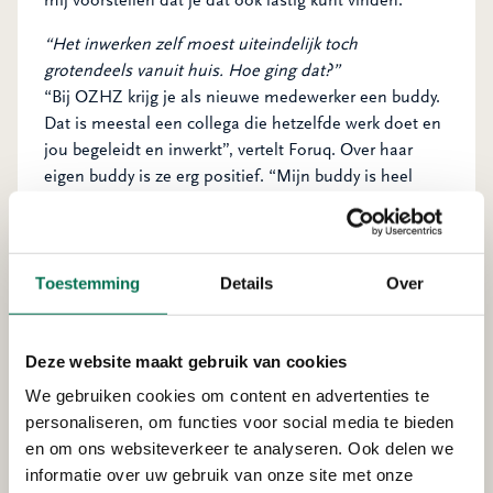
mij voorstellen dat je dat ook lastig kunt vinden.”
“Het inwerken zelf moest uiteindelijk toch
grotendeels vanuit huis. Hoe ging dat?”
“Bij OZHZ krijg je als nieuwe medewerker een buddy.
Dat is meestal een collega die hetzelfde werk doet en
jou begeleidt en inwerkt”, vertelt Foruq. Over haar
eigen buddy is ze erg positief. “Mijn buddy is heel
ervaren en is echt een soort mentor voor mij nu.
Daarnaast krijg je als nieuwe medewerker ook wel een
ontheffing op het kantoorverbod.”
Toestemming
Details
Over
Een ontheffing op het kantoorverbod
Deze website maakt gebruik van cookies
Foruq
We gebruiken cookies om content en advertenties te
personaliseren, om functies voor social media te bieden
en om ons websiteverkeer te analyseren. Ook delen we
informatie over uw gebruik van onze site met onze
“Oké, ontheffing is wel echt een OZHZ-woord om te