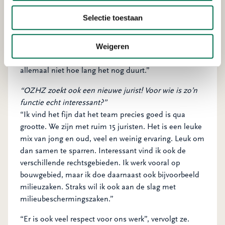
luidruchtig soms, heel veel verschillende mensen met
allerlei werkzaamheden. Het kan alleen maar beter
Selectie toestaan
worden eigenlijk!”
Weigeren
“En, wel of niet wisselen van baan in coronatijd?”
Daarover is Foruq kort: “Wanneer dan wel? We weten
allemaal niet hoe lang het nog duurt.”
“OZHZ zoekt ook een nieuwe jurist! Voor wie is zo’n
functie echt interessant?”
“Ik vind het fijn dat het team precies goed is qua
grootte. We zijn met ruim 15 juristen. Het is een leuke
mix van jong en oud, veel en weinig ervaring. Leuk om
dan samen te sparren. Interessant vind ik ook de
verschillende rechtsgebieden. Ik werk vooral op
bouwgebied, maar ik doe daarnaast ook bijvoorbeeld
milieuzaken. Straks wil ik ook aan de slag met
milieubeschermingszaken.”
“Er is ook veel respect voor ons werk”, vervolgt ze.