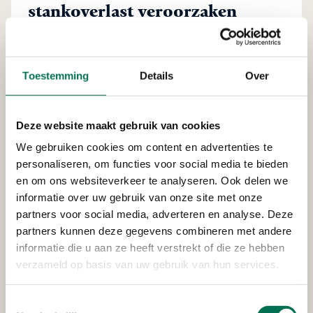
stankoverlast veroorzaken
Op 20 september startte de suikerbietencampagne in
de Hoeksche Waard. Tot en met december rijden
vrachtwagens volgeladen met suikerbieten rond. Dit
Toestemming
Details
Over
kan zorgen voor een zoete, weeïge geur, voornamelijk
in de Hoeksche Waard. Dit kan u misschien als
vervelend ervaren.
Deze website maakt gebruik van cookies
We gebruiken cookies om content en advertenties te
personaliseren, om functies voor social media te bieden
Heeft u last van een mestgeur?
en om ons websiteverkeer te analyseren. Ook delen we
informatie over uw gebruik van onze site met onze
Meld het bij NVWA en de politie
partners voor social media, adverteren en analyse. Deze
partners kunnen deze gegevens combineren met andere
Wilt u een melding maken over een mestgeur? Dan
informatie die u aan ze heeft verstrekt of die ze hebben
kunt u terecht bij de Nederlandse Voedsel- en
verzameld op basis van uw gebruik van hun services.
Warenautoriteit
(NVWA)
of de
politie.
Teveel mest op de bodem is niet goed voor het
Toestemmingsselectie
oppervlaktewater en grondwater. Dat komt vooral