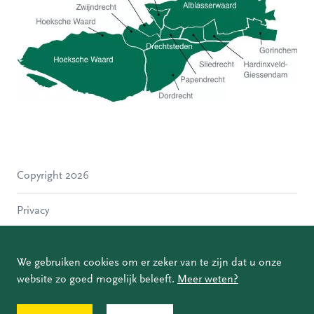
Hoeksche Waard
Zwijndrecht
Hendrik-Ido-Ambacht
Alblasserdam
Copyright 2026
Molenlanden
Dordrecht
Privacy
Papendrecht
Sliedrecht
Disclaimer
Hardinxveld-Giessendam
We gebruiken cookies om er zeker van te zijn dat u onze
Gorinchem
website zo goed mogelijk beleeft.
Meer weten?
Coordinated Vulnerability Disclosure