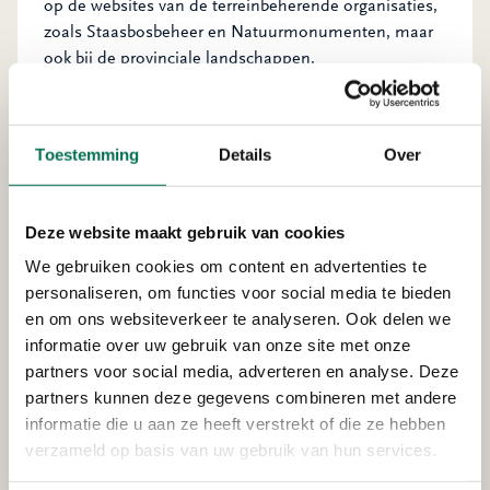
op de websites van de terreinbeherende organisaties,
zoals Staasbosbeheer en Natuurmonumenten, maar
ook bij de provinciale landschappen,
drinkwaterbedrijven en de waterschappen. In de
gebieden zelf is veel bebording aanwezig. Hier lees je
naast de informatie over voorkomende
Toestemming
Details
Over
plantensoorten, dieren, vogels, ook wat daar wel en
niet is toegestaan.
Deze website maakt gebruik van cookies
We gebruiken cookies om content en advertenties te
Vaker buiten de paden
personaliseren, om functies voor social media te bieden
en om ons websiteverkeer te analyseren. Ook delen we
Mieke: “We zien de laatste tijd wel dat het door
informatie over uw gebruik van onze site met onze
corona drukker is in de natuurgebieden. Mensen
partners voor social media, adverteren en analyse. Deze
zoeken elkaar op, organiseren activiteiten. En dat het
partners kunnen deze gegevens combineren met andere
liefst buiten, op een rustig plekje in de natuur.” En
informatie die u aan ze heeft verstrekt of die ze hebben
vaak kan dit ook, maar soms heeft de natuur er last
verzameld op basis van uw gebruik van hun services.
van. “We zien dat mensen steeds vaker buiten de
wegen en paden wandelen. Bijvoorbeeld omdat de