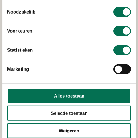
Toestemmingsselectie
paden te druk zijn.” Van de 100 waarschuwingen
Noodzakelijk
alleen al afgelopen weekend, was dit ruim 70 keer
voor buiten de paden wandelen.
Voorkeuren
Zoek de rustige plekken op
Statistieken
Mieke laat twee foto’s zien: “Kijk eens hier. Gelukkig
zijn wel genoeg rustige plekjes te vinden. Het is alleen
Marketing
soms even zoeken.”
De twee foto’s:
Alles toestaan
Selectie toestaan
Weigeren