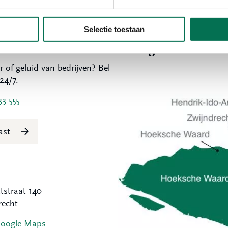
Selectie toestaan
t melden?
Werkgebied
r of geluid van bedrijven? Bel
24/7.
33 555
last
tstraat 140
recht
Google Maps