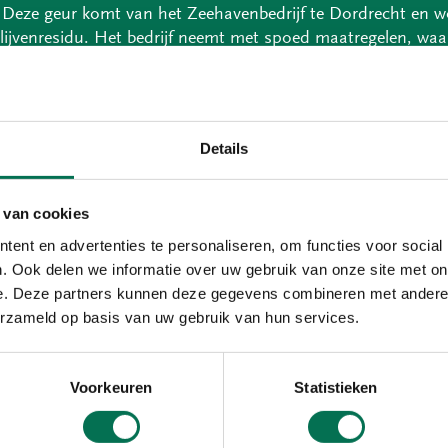
 Deze geur komt van het Zeehavenbedrijf te Dordrecht en w
ijvenresidu. Het bedrijf neemt met spoed maatregelen, waa
OZHZ houden dit nauw in de gaten.
Details
ijfresten worden zo snel mogelijk afgevoerd, naar verwachtin
ren is helaas niet te voorkomen dat de geur blijft vrijkomen.
 van cookies
kken.
ent en advertenties te personaliseren, om functies voor social
 u een geurklacht?
. Ook delen we informatie over uw gebruik van onze site met on
ast van bedrijven door bijvoorbeeld geur kunt u bij ons mel
e. Deze partners kunnen deze gegevens combineren met andere i
333 555. Geen spoed? U kunt ook een bericht achterlaten vi
erzameld op basis van uw gebruik van hun services.
dienstmedewerkers gaan vaak direct aan de slag om de ove
Voorkeuren
Statistieken