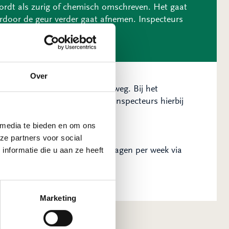
ordt als zurig of chemisch omschreven. Het gaat
rdoor de geur verder gaat afnemen. Inspecteurs
Over
g is het laatste vrijdagavond weg. Bij het
 Vanzelfsprekend blijven onze inspecteurs hierbij
 media te bieden en om ons
ze partners voor social
den. Dit kan dag en nacht, 7 dagen per week via
nformatie die u aan ze heeft
a het
meldformulier
. Onze
rlast aan te pakken.
Marketing