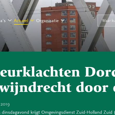
Naar inhoud
Naar navigati
Waar ku
a’s
Actueel
Organisatie
eurklachten Dor
wijndrecht door 
l 2019
s dinsdagavond krijgt Omgevingsdienst Zuid-Holland Zuid 