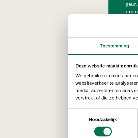
geur.
om ol
van 
Toestemming
De ol
afvoe
Deze website maakt gebruik
betro
We gebruiken cookies om cont
Heeft
websiteverkeer te analyseren
Overl
media, adverteren en analys
0888 
verstrekt of die ze hebben v
wacht
Toestemmingsselectie
Noodzakelijk