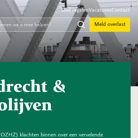
Snel regelen
Vacatures
Contact
e
nnen we u mee helpen?
Meld overlast
Zoeken
drecht &
olijven
(OZHZ) klachten binnen over een vervelende