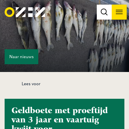
Men
Na
Na
Naar
nieuws
Lees voor
Geldboete met proeftijd
van 3 jaar en vaartuig
kwijt voor