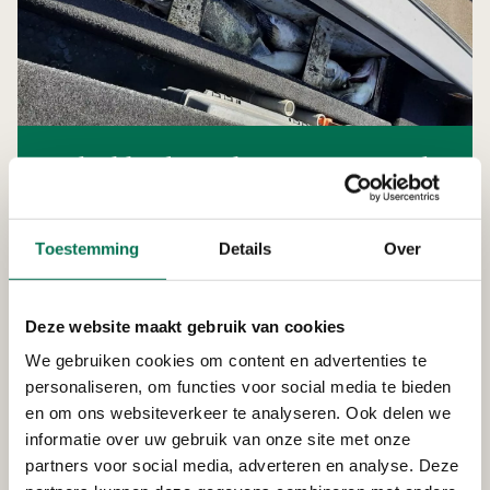
Ze hadden beet: drie mannen gepakt
met 32 snoekbaarzen
Toestemming
Details
Over
Je mag als visser per persoon 2 snoekbaarzen kleiner
dan 70 cm in bezit hebben. Maar tijdens de controle
troffen ze drie mannen met 32 snoekbaarzen in een
Deze website maakt gebruik van cookies
loods aan. Daarvan waren 19 snoekbaarzen groter dan
We gebruiken cookies om content en advertenties te
70 centimeter. Een aantal snoekbaarzen lagen in een
personaliseren, om functies voor social media te bieden
verborgen ruimte van de boot die in de loods stond.
en om ons websiteverkeer te analyseren. Ook delen we
In totaal waren er drie boten, allen met verborgen
informatie over uw gebruik van onze site met onze
ruimtes.
partners voor social media, adverteren en analyse. Deze
De mannen zijn gelijk aangehouden. En zowel de