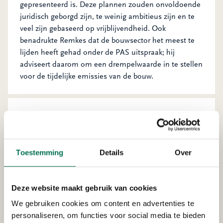
gepresenteerd is. Deze plannen zouden onvoldoende
juridisch geborgd zijn, te weinig ambitieus zijn en te
veel zijn gebaseerd op vrijblijvendheid. Ook
benadrukte Remkes dat de bouwsector het meest te
lijden heeft gehad onder de PAS uitspraak; hij
adviseert daarom om een drempelwaarde in te stellen
voor de tijdelijke emissies van de bouw.
Stikstof: hoe zat het ook al
weer?
Toestemming
Details
Over
Sinds 2015 werkte de overheid met het Programma
Aanpak Stikstof (PAS) aan minder stikstof in de
natuur. Dit programma mag niet meer worden
Deze website maakt gebruik van cookies
gebruikt, oordeelde de Raad van State in mei 2019.
Het kabinet heeft hierna een adviescollege ingesteld
We gebruiken cookies om content en advertenties te
om te adviseren over de gevolgen van deze uitspraak
personaliseren, om functies voor social media te bieden