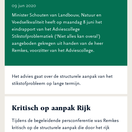
09 jun 2020
Minister Schouten van Landbouw, Natuur en
Voedselkwaliteit heeft op maandag 8 juni het
eindrapport van het Adviescollege
Stikstofproblematiek (‘Niet alles kan overal’)
aangeboden gekregen uit handen van de heer
Remkes, voorzitter van het Adviescollege.
Het advies gaat over de structurele aanpak van het
stikstofprobleem op lange termijn.
Kritisch op aanpak Rijk
Tijdens de begeleidende persconferentie was Remkes
kritisch op de structurele aanpak die door het rijk