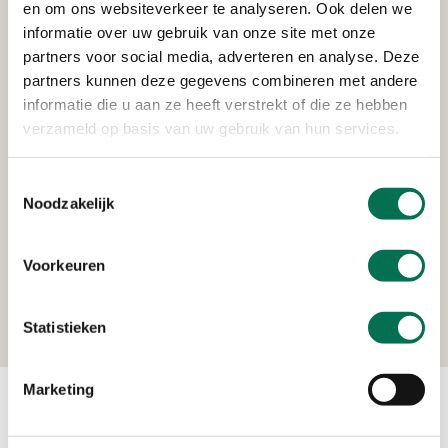
en de benodigde beleidsaanpassingen te beoordelen.
en om ons websiteverkeer te analyseren. Ook delen we
Dit adviescollege heeft de afgelopen periode een
informatie over uw gebruik van onze site met onze
aantal rapporten uitgebracht en nu dus een
partners voor social media, adverteren en analyse. Deze
eindadvies gepubliceerd. Welke gevolgen het
partners kunnen deze gegevens combineren met andere
eindadvies heeft, zal de komende tijd duidelijk
informatie die u aan ze heeft verstrekt of die ze hebben
worden. De minister heeft het rapport doorgestuurd
verzameld op basis van uw gebruik van hun services.
naar de Tweede Kamer; het kabinet zal binnenkort
met een reactie komen.
Toestemmingsselectie
Noodzakelijk
Het eindadvies inzien?
Voorkeuren
Dat kan via de
website van de Rijksoverheid
Statistieken
Marketing
Contact