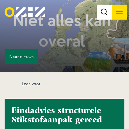
Men
Na
Na
Naar
nieuws
Lees voor
Eindadvies structurele
Stikstofaanpak gereed