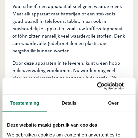
Voor u heeft een apparaat al snel geen waarde meer.
Maar elk apparaat met batterijen of een stekker is
goud waard! In telefoons, tablet, maar ook in
huishoudelijke apparaten zoals uw koffiezetapparaat
of föhn zitten namelijk veel waardevolle stoffen. Denk
aan waardevolle (edel)metalen en plastic die
hergebruikt kunnen worden.
Door deze apparaten in te leveren, kunt u een hoop
milieuvervuiling voorkomen. Nu worden nog veel
nieuwe (edel)metalen gewonnen uit de aarde. Dit
kost veel energie en is vervuilend voor het milieu.
Er is
wel eens uitgerekend
dat er voor 27 miljoen euro aan
goud wordt weggegooid. Zonde, er zijn ook nog eens
Toestemming
Details
Over
genoeg hergebruiksprojecten. Bijvoorbeeld door er
weer nieuwe sieren van te maken. Hergebruik van
metalen is heel klimaat- en natuurbewust!
Deze website maakt gebruik van cookies
En gooit u de oude apparaten in de grijze bak? Liever
We gebruiken cookies om content en advertenties te