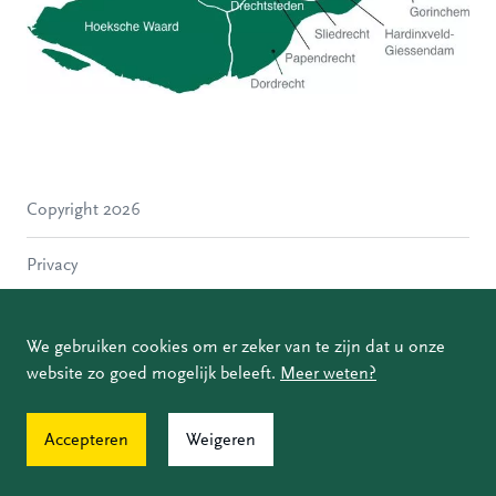
Hoeksche Waard
Zwijndrecht
Hendrik-Ido-Ambacht
Alblasserdam
Copyright 2026
Molenlanden
Dordrecht
Privacy
Papendrecht
Sliedrecht
Disclaimer
Hardinxveld-Giessendam
We gebruiken cookies om er zeker van te zijn dat u onze
Gorinchem
website zo goed mogelijk beleeft.
Meer weten?
Coordinated Vulnerability Disclosure
Accepteren
Weigeren