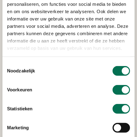
niet. Als u elektrische apparaten bij het restafval gooit,
personaliseren, om functies voor social media te bieden
worden ze verbrand.
en om ons websiteverkeer te analyseren. Ook delen we
informatie over uw gebruik van onze site met onze
Zoveel kilo wordt per jaar
partners voor social media, adverteren en analyse. Deze
ingeleverd
partners kunnen deze gegevens combineren met andere
informatie die u aan ze heeft verstrekt of die ze hebben
Veel mensen leveren de oude elektronica in. Het CBS
verzameld op basis van uw gebruik van hun services.
onderzocht hoeveel kilo elektronische apparaten
worden ingeleverd: gemiddeld zo’n 5 kilo per jaar per
Toestemmingsselectie
inwoner (2017). Wel is dit iets minder dan 2012.
Noodzakelijk
Zonde natuurlijk.
Hieronder een overzicht per gemeente:
Voorkeuren
Statistieken
Marketing