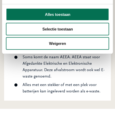
Alles toestaan
Selectie toestaan
Handige weetjes
Veilig leegmaken van uw telefoon, tablet,
Weigeren
computer doet u zo
.
Soms komt de naam AEEA. AEEA staat voor
Afgedankte Elektrische en Elektronische
Apparatuur. Deze afvalstroom wordt ook wel E-
waste genoemd.
Alles met een stekker of met een plek voor
batterijen kan ingeleverd worden als e-waste.