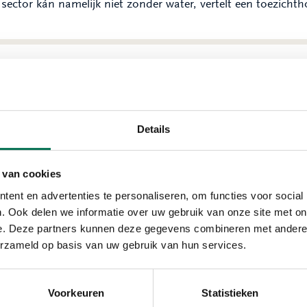
sector kán namelijk niet zonder water, vertelt een toezichth
ecklist; voldoet 't bedrijf?
 toezichthouder letten we op heel veel verschillende zaken,
Details
gronden tot aan keurmerken. Maar ook stookinstallaties, ge
voerd. Vergelijk het met een auto: je voert onderhoud uit en
installaties. Daarnaast lopen we afvalstoffen steekproefsge
 van cookies
dstoffen) – en PGS 31-thanks (vloeibare meststoffen), die
ent en advertenties te personaliseren, om functies voor social
iddel – daarvoor zijn we overigens niet overal bevoegd. We l
. Ook delen we informatie over uw gebruik van onze site met on
e. Deze partners kunnen deze gegevens combineren met andere i
erzameld op basis van uw gebruik van hun services.
ntrole op warmtekrachtkoppe
Voorkeuren
Statistieken