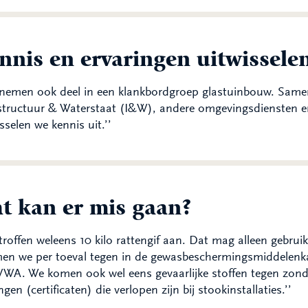
nnis en ervaringen uitwissele
 nemen ook deel in een klankbordgroep glastuinbouw. Same
astructuur & Waterstaat (I&W), andere omgevingsdiensten 
sselen we kennis uit.’’
t kan er mis gaan?
troffen weleens 10 kilo rattengif aan. Dat mag alleen gebru
en we per toeval tegen in de gewasbeschermingsmiddelenka
WA. We komen ook wel eens gevaarlijke stoffen tegen zond
ngen (certificaten) die verlopen zijn bij stookinstallaties.’’