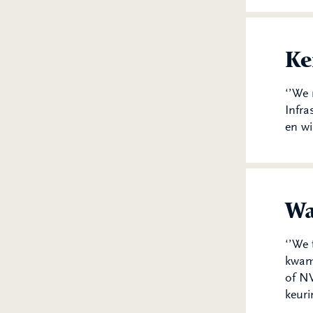
Ke
‘’We
Infr
en wi
Wa
‘’We 
kwam
of NV
keuri