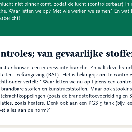
nlucht niet binnenkomt, zodat de lucht (controleerbaar) in d
he. Waar letten we op? Met wie werken we samen? En wat k
sbericht!
ntroles; van gevaarlijke stoffe
astuinbouw is een interessante branche. Zo valt deze branch
iteiten Leefomgeving (BAL). Het is belangrijk om te control
chthouder vertelt: ‘’Waar letten we nu op tijdens een contro
 brandbare stoffen en kunstmeststoffen. Maar ook stookinsta
ekrachtkoppelingen (zoals de brandstoftoevoerleiding en 
llaties, zoals heaters. Denk ook aan een PGS 9 tank (bijv. 
et alles aan de norm?’’