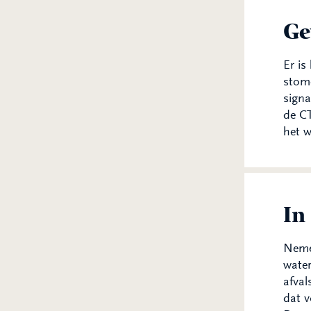
Ge
Er is
stome
signa
de CT
het w
In
Neme
water
afval
dat v