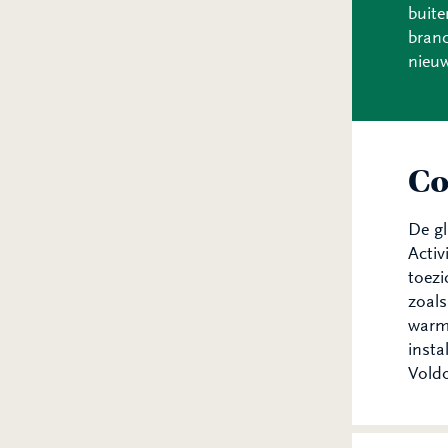
buite
branc
nieuw
Co
De gl
Activ
toezi
zoals
warmt
insta
Voldo