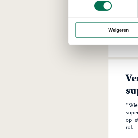
‘’In 
een W
de ga
verpl
Weigeren
bepaa
opge
Ve
su
‘’Wie
super
op l
rol.