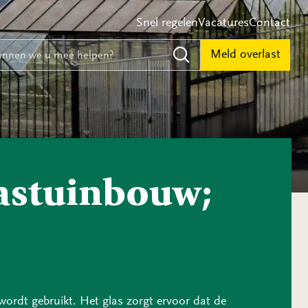
Snel regelen
Vacatures
Contact
e
nnen we u mee helpen?
Meld overlast
Zoeken
lastuinbouw;
ordt gebruikt. Het glas zorgt ervoor dat de