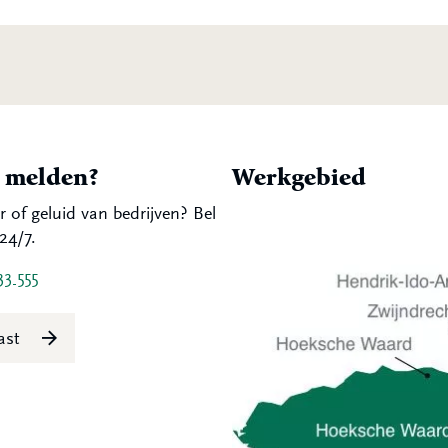
t melden?
Werkgebied
r of geluid van bedrijven? Bel
24/7.
33 555
last