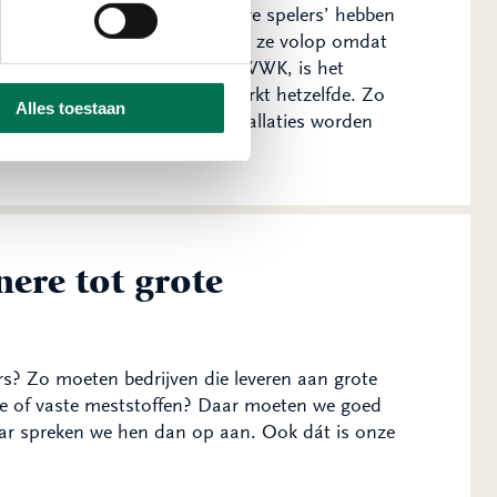
WK) tegen. Vooral de ‘grotere spelers’ hebben
 elektriciteit mee. Nu draaien ze volop omdat
j een bepaald vermogen van een WWK, is het
ook op. Geen enkel bedrijf werkt hetzelfde. Zo
Alles toestaan
rijf hoe watersystemen en installaties worden
nere tot grote
rs? Zo moeten bedrijven die leveren aan grote
re of vaste meststoffen? Daar moeten we goed
ar spreken we hen dan op aan. Ook dát is onze