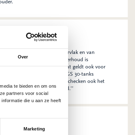
ouder.
 van gewassen tot aan glasoppervlak en van
Over
vaarlijke stoffen én of er onderhoud is
 eens in de zoveel jaar APK. Dat geldt ook voor
wijs door. Zo kijken we naar PGS 30-tanks
 we regelmatig tegenkomen. We checken ook het
 media te bieden en om ons
etten dus ook op de veiligheid.’’
ze partners voor social
nformatie die u aan ze heeft
lingen
Marketing