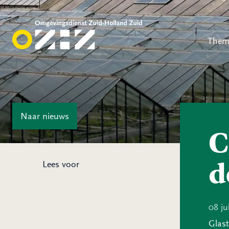
Them
Naar
nieuws
C
d
Lees voor
08 ju
Glast