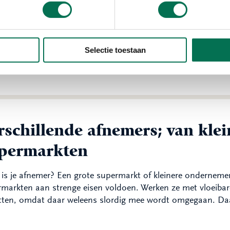
de glastuinbouw komen we vaak warmtekrachtkoppelingen (W
WK staan. Je stookt dan met gas; daar maken ze warmte én
sprijzen relatief laag zijn en de energieprijs gunstig is. Bi
icht om een rookgasreiniger te hebben. Daar controleren we 
Selectie toestaan
lt het teeltoppervlak, het gewas én de techniek van een bed
bouwd.
rschillende afnemers; van klei
permarkten
 is je afnemer? Een grote supermarkt of kleinere onderneme
markten aan strenge eisen voldoen. Werken ze met vloeiba
etten, omdat daar weleens slordig mee wordt omgegaan. Da