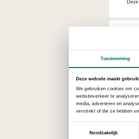
Deze 
Ch
‘’Als
Toestemming
onder
uitge
stook
Deze website maakt gebruik
(bran
We gebruiken cookies om cont
blusm
websiteverkeer te analyseren
media, adverteren en analys
verstrekt of die ze hebben v
Co
Toestemmingsselectie
Noodzakelijk