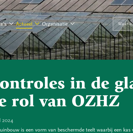
Naar inhoud
Naar navigati
Waar ku
a’s
Actueel
Organisatie
ontroles in de g
e rol van OZHZ
l 2024
uinbouw is een vorm van beschermde teelt waarbij een kas w