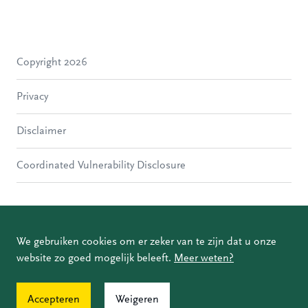
Zwijndrecht
Hendrik-Ido-Ambacht
Alblasserdam
Copyright 2026
Molenlanden
Dordrecht
Privacy
Papendrecht
Sliedrecht
Disclaimer
Hardinxveld-Giessendam
Gorinchem
Coordinated Vulnerability Disclosure
We gebruiken cookies om er zeker van te zijn dat u onze
website zo goed mogelijk beleeft.
Meer weten?
Accepteren
Weigeren