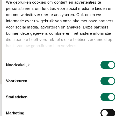
Medewerkerstevredenheidsonderzo
We gebruiken cookies om content en advertenties te
personaliseren, om functies voor social media te bieden en
Effectory voerde het onderzoek voor ons uit. Zij
om ons websiteverkeer te analyseren. Ook delen we
vergeleek OZHZ met andere organisaties.
informatie over uw gebruik van onze site met onze partners
voor social media, adverteren en analyse. Deze partners
kunnen deze gegevens combineren met andere informatie
die u aan ze heeft verstrekt of die ze hebben verzameld op
basis van uw gebruik van hun services.
Toestemmingsselectie
Noodzakelijk
Voorkeuren
Statistieken
Contact
Ma t/m vr 08:00 tot 16:30 uur
Marketing