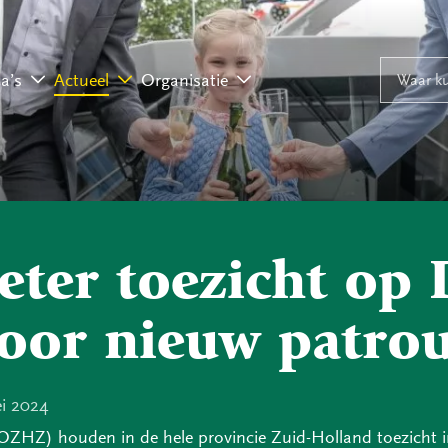
Naar inhoud
Naar navigati
Waar ku
a’s
Actueel
Organisatie
eter toezicht op
oor nieuw patrou
i 2024
OZHZ) houden in de hele provincie Zuid-Holland toezicht 