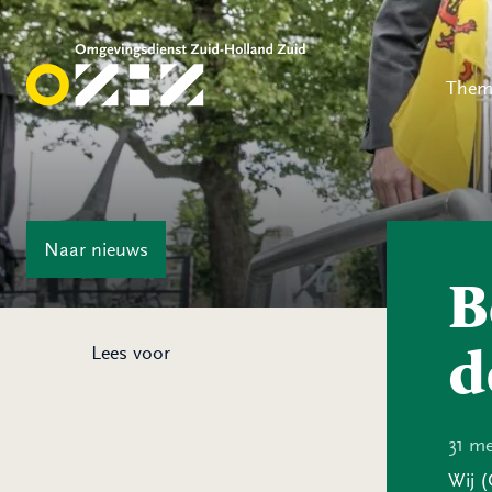
Them
Naar
nieuws
B
d
Lees voor
31 me
Wij (