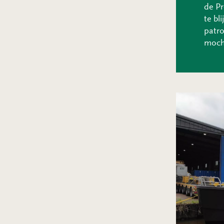
de Pr
te bl
patro
moch