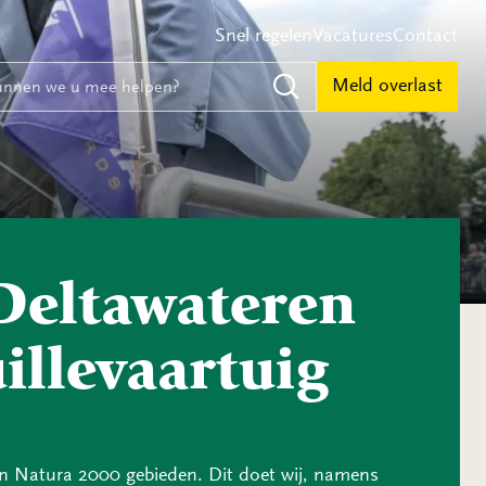
Snel regelen
Vacatures
Contact
e
nnen we u mee helpen?
Meld overlast
Zoeken
 Deltawateren
illevaartuig
in Natura 2000 gebieden. Dit doet wij, namens