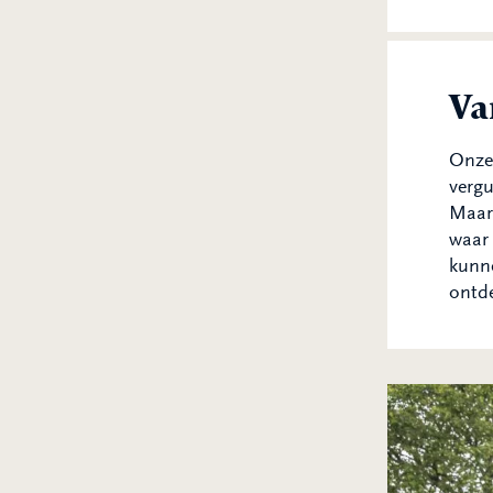
Va
Onze 
vergu
Maar 
waar 
kunne
ontde