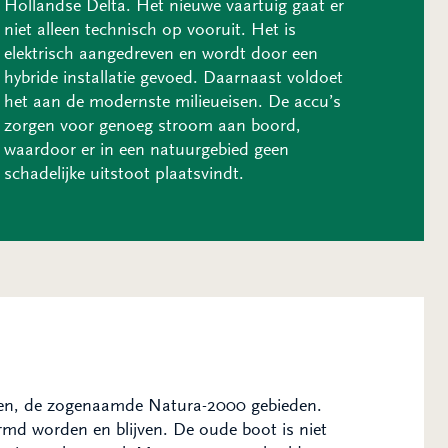
Hollandse Delta. Het nieuwe vaartuig gaat er
niet alleen technisch op vooruit. Het is
elektrisch aangedreven en wordt door een
hybride installatie gevoed. Daarnaast voldoet
het aan de modernste milieueisen. De accu’s
zorgen voor genoeg stroom aan boord,
waardoor er in een natuurgebied geen
schadelijke uitstoot plaatsvindt.
en, de zogenaamde Natura-2000 gebieden.
md worden en blijven. De oude boot is niet