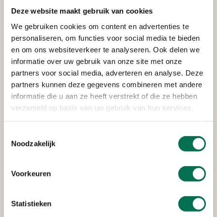
Deze website maakt gebruik van cookies
Welke wijziging wilt u
We gebruiken cookies om content en advertenties te
doorgeven?
personaliseren, om functies voor social media te bieden
en om ons websiteverkeer te analyseren. Ook delen we
Wijzigt er veel vergeleken met de eerdere melding?
*
informatie over uw gebruik van onze site met onze
partners voor social media, adverteren en analyse. Deze
Beperkte afwijking (bijvoorbeeld iets dikkere
partners kunnen deze gegevens combineren met andere
leeflaag, andere grondverwerker, iets hoger
informatie die u aan ze heeft verstrekt of die ze hebben
verzameld op basis van uw gebruik van hun services.
of lager volume vrijkomende grond -
minder dan 50% verschil)
Toestemmingsselectie
Noodzakelijk
Matige afwijking (bijvoorbeeld veel dunnere
leeflaag, afwijken van controleprogramma,
Voorkeuren
aanbrengen slechtere bodemkwaliteit, een
veel hoger of lager volume vrijkomende
Statistieken