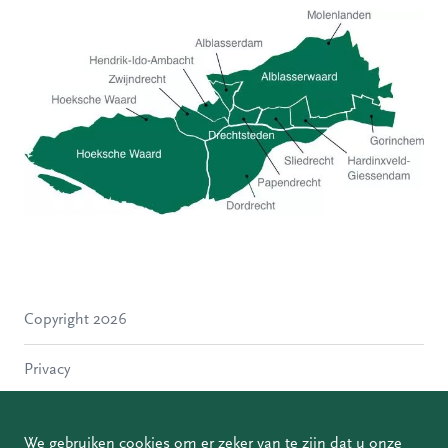
Hoeksche Waard
Zwijndrecht
Hendrik-Ido-Ambacht
Alblasserdam
Copyright 2026
Molenlanden
Dordrecht
Privacy
Papendrecht
Sliedrecht
Disclaimer
Hardinxveld-Giessendam
We gebruiken cookies om er zeker van te zijn dat u onze