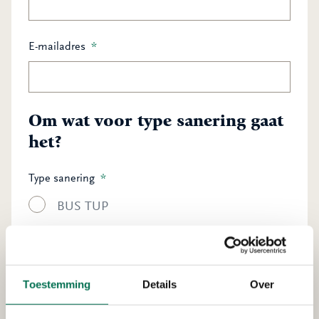
E-mailadres
*
Om wat voor type sanering gaat
het?
Type sanering
*
BUS TUP
BUS Mobiel
BUS Immobiel
Toestemming
Details
Over
Saneringsplan of plan van aanpak