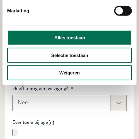
grond - meer dan 50% verschil)
Marketing
Sterke afwijking (bijvoorbeeld doelstelling
niet te realiseren, andere saneringsvariant,
nazorg wordt erg anders)
Alles toestaan
Selectie toestaan
Beschrijf de wijziging:
*
Weigeren
Heeft u nog een wijziging?
*
Eventuele bijlage(n)