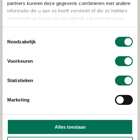
partners kunnen deze gegevens combineren met andere
informatie die u aan ze heeft verstrekt of die ze hebben
verzameld op basis van uw gebruik van hun services.
Achternaam
Toestemmingsselectie
Uw e-mailadres
*
Noodzakelijk
Voorkeuren
Uw telefoonnummer
Statistieken
Heeft u nog een bepaald moment of tijdstip waarop u
Marketing
het beste te bereiken bent?
Alles toestaan
Vink dit aan als u dit formulier wilt versturen.*