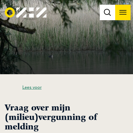
Men
Na
Na
Lees voor
Vraag over mijn
(milieu)vergunning of
melding