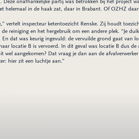
 Deze onafhankelijke partij was betrokken bij het project 
t helemaal in de haak zat, daar in Brabant. Of OZHZ daar n
,” vertelt inspecteur ketentoezicht Renske. Zij houdt toezi
e reiniging en het hergebruik om een andere plek. “Je dui
. En dat was keurig ingevuld: de vervuilde grond gaat van l
ar locatie B is vervoerd. In dit geval was locatie B dus de 
ooit wel aangekomen? Dat vraag je dan aan de afvalverwerke
r: hier zit een luchtje aan.”