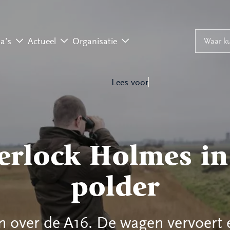
Naar inhoud
Naar navigati
Waar ku
a’s
Actueel
Organisatie
Lees voor
erlock Holmes in
polder
n over de A16. De wagen vervoert 