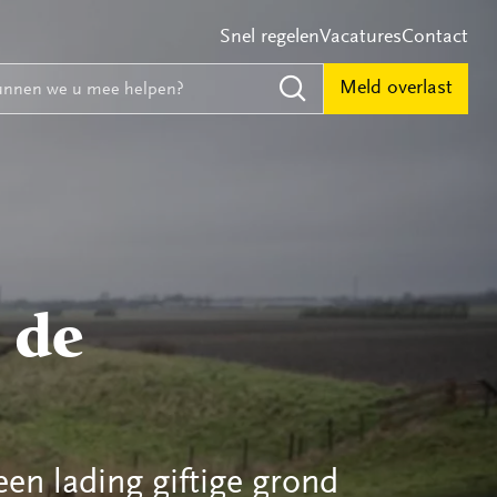
Snel regelen
Vacatures
Contact
e
nnen we u mee helpen?
Meld overlast
Zoeken
 de
een lading giftige grond