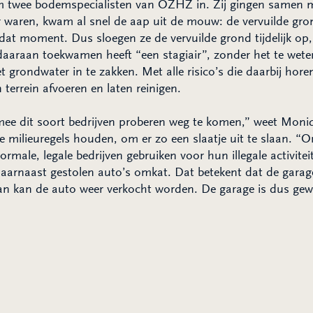
 twee bodemspecialisten van OZHZ in. Zij gingen samen m
aar waren, kwam al snel de aap uit de mouw: de vervuilde gr
 dat moment. Dus sloegen ze de vervuilde grond tijdelijk op
daaraan toekwamen heeft “een stagiair”, zonder het te wet
t grondwater in te zakken. Met alle risico’s die daarbij hore
 terrein afvoeren en laten reinigen.
rmee dit soort bedrijven proberen weg te komen,” weet Moniq
de milieuregels houden, om er zo een slaatje uit te slaan. 
male, legale bedrijven gebruiken voor hun illegale activitei
 daarnaast gestolen auto’s omkat. Dat betekent dat de gara
n kan de auto weer verkocht worden. De garage is dus gewo