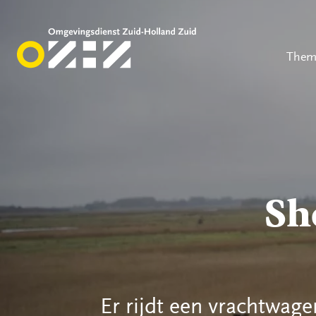
Them
Sh
Er rijdt een vrachtwage