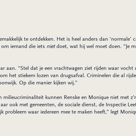
gemakkelijk te ontdekken. Het is heel anders dan ‘normale’ cr
t om iemand die iets
niet
doet, wat hij wel moet doen. “Je m
aar aan. “Stel dat je een vrachtwagen ziet rijden waar vocht
m het stiekem lozen van drugsafval. Criminelen die al rijd
nwijk. Op die manier kijken wij.”
ilieucriminaliteit kunnen Renske en Monique niet met z’n 
ar ook met gemeenten, de sociale dienst, de Inspectie Lee
ijk probleem waar iedereen mee te maken heeft,” legt Moniq