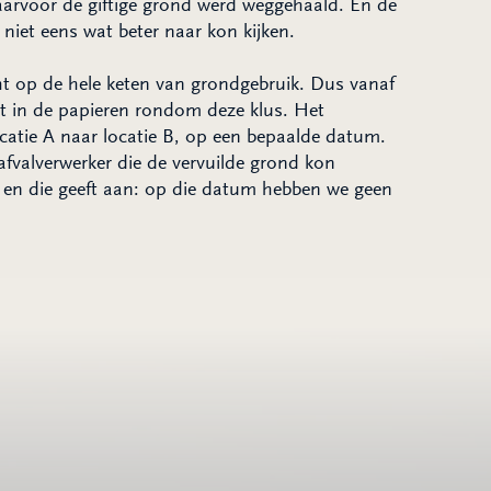
waarvoor de giftige grond werd weggehaald. En de
iet eens wat beter naar kon kijken.
cht op de hele keten van grondgebruik. Dus vanaf
kt in de papieren rondom deze klus. Het
ocatie A naar locatie B, op een bepaalde datum.
afvalverwerker die de vervuilde grond kon
r en die geeft aan: op die datum hebben we geen